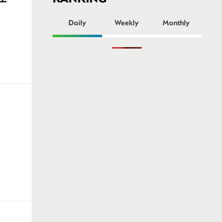
ー
Daily
Weekly
Monthly