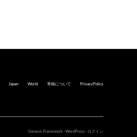
oter
Japan
World
寄稿について
PrivacyPolicy
Genesis Framework
·
WordPress
·
ログイン