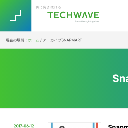
Skip
Skip
Skip
Skip
共に突き抜ける
to
to
to
to
primary
main
primary
footer
navigation
content
sidebar
現在の場所：
ホーム
/
アーカイブSNAPMART
Sn
2017-06-12
Sna