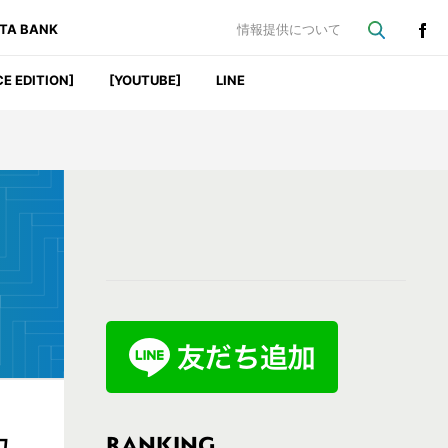
ATA BANK
情報提供について
CE EDITION]
[YOUTUBE]
LINE
最
初
の
サ
イ
ド
バ
RANKING
ユ