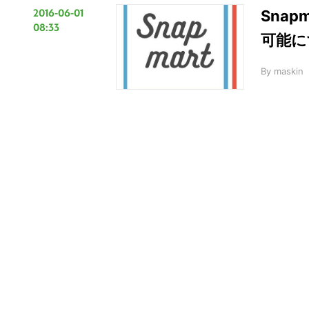
2016-06-01
Sna
08:33
可能に
By
maskin
こ
の
サ
イ
ト
を
検
索
す