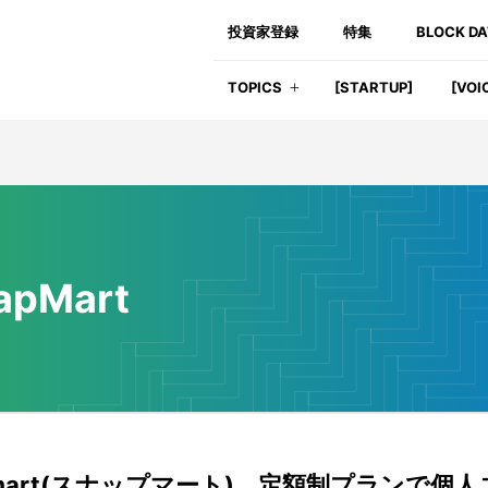
投資家登録
特集
BLOCK D
TOPICS
[STARTUP]
[VOI
apMart
pmart(スナップマート)、定額制プランで個人