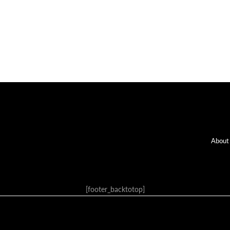
Fo
About
[footer_backtotop]