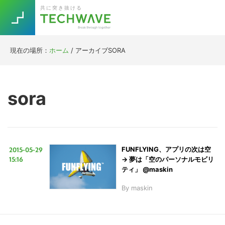
Skip
Skip
Skip
Skip
共に突き抜ける
to
to
to
to
primary
main
primary
footer
navigation
content
sidebar
現在の場所：
ホーム
/
アーカイブSORA
Trend
今話題の注目キーワード
Keywords
sora
5G
Asana
テレワーク
TOPICS
ニューノーマル
2015-05-29
FUNFLYING、アプリの次は空
[Startup]
RE:LIFE
15:16
→ 夢は「空のパーソナルモビリ
ティ」 @maskin
By
maskin
[Voice Edition]
Re:Work
Daily
Weekly
Monthly
[YouTube]
AI