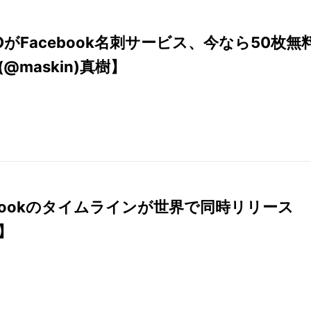
OがFacebook名刺サービス、今なら50枚無
@maskin)真樹】
ebookのタイムラインが世界で同時リリース
】