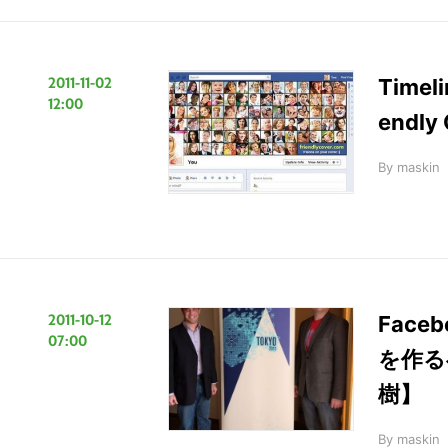
2011-11-02
Tim
12:00
endl
By
maskin
2011-10-12
Fac
07:00
を作るべ
樹】
By
maskin