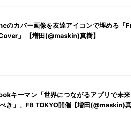
elineのカバー画像を友達アイコンで埋める「Fr
y Cover」 【増田(@maskin)真樹】
ebookキーマン「世界につながるアプリで未来
き」、F8 TOKYO開催【増田(@maskin)