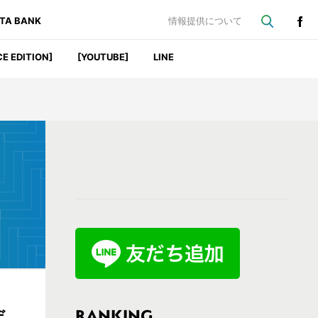
ATA BANK
情報提供について
CE EDITION]
[YOUTUBE]
LINE
最
初
の
サ
イ
ド
バ
RANKING
デ