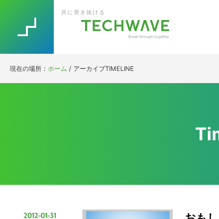
Skip
Skip
Skip
Skip
共に突き抜ける
to
to
to
to
primary
main
primary
footer
navigation
content
sidebar
現在の場所：
ホーム
/
アーカイブTIMELINE
Ti
2012-01-31
おもし