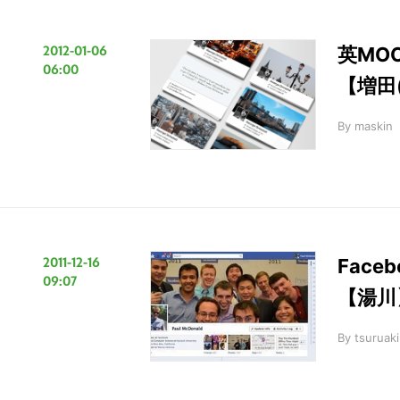
2012-01-06
英MO
06:00
【増田(
By
maskin
こ
の
サ
イ
ト
2011-12-16
Fac
を
09:07
【湯川
検
索
By
tsuruaki
す
る