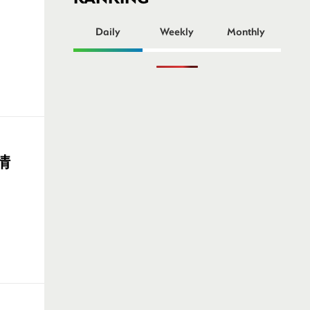
ー
Daily
Weekly
Monthly
情