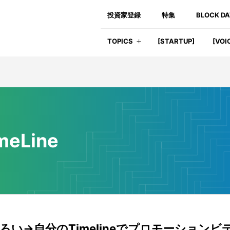
投資家登録
特集
BLOCK D
TOPICS
[STARTUP]
[VOI
meLine
ろい→自分のTimelineでプロモーションビ