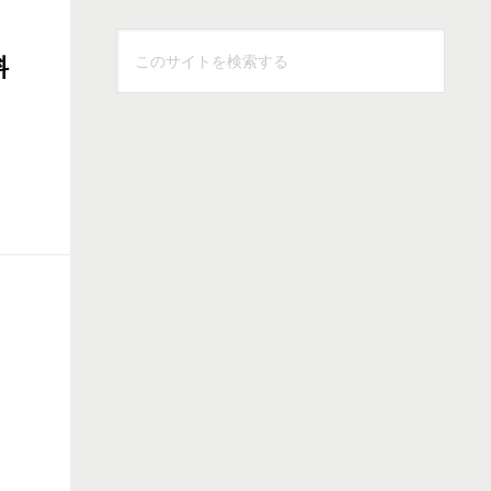
こ
料
の
サ
イ
ト
を
検
索
す
る