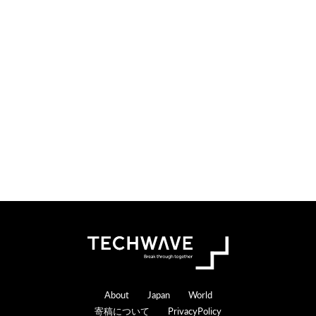
検
索
す
る
Footer
About
Japan
World
寄稿について
PrivacyPolicy