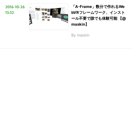
2016-10-26
「A-Frame」数分で作れるWe
13:32
bVRフレームワーク、インスト
ール不要で誰でも体験可能 【@
LINE
暗号資産
maskin】
By
maskin
投資家登録
Drone
特集
VR/AR
Block Data Bank
こ
の
サ
イ
ト
を