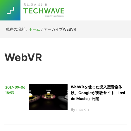
Skip
Skip
Skip
Skip
共に突き抜ける
to
to
to
to
primary
main
primary
footer
navigation
content
sidebar
現在の場所：
ホーム
/
アーカイブWEBVR
Trend
今話題の注目キーワード
Keywords
WebVR
5G
Asana
テレワーク
TOPICS
ニューノーマル
2017-09-06
WebVRを使った没入型音楽体
[Startup]
RE:LIFE
18:53
験、Googleが実験サイト「Insi
de Music」公開
By
maskin
[Voice Edition]
Re:Work
Daily
Weekly
Monthly
[YouTube]
AI