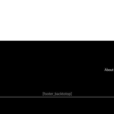
Fo
About
[footer_backtotop]