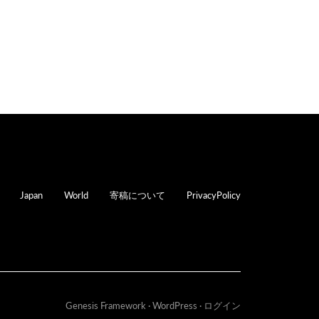
oter
Japan
World
寄稿について
PrivacyPolicy
Genesis Framework
·
WordPress
·
ログイン