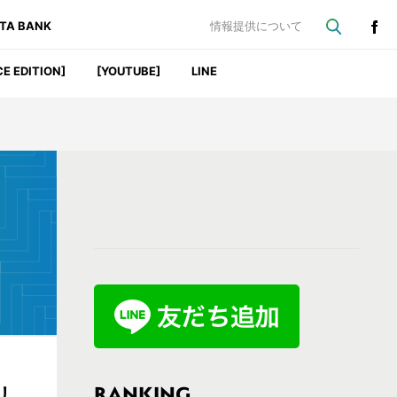
ATA BANK
情報提供について
CE EDITION]
[YOUTUBE]
LINE
最
初
の
サ
イ
ド
バ
RANKING
リ