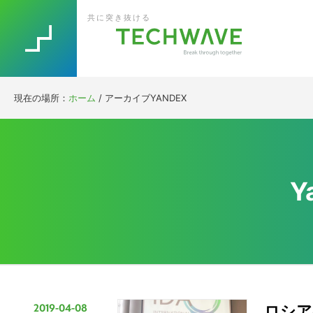
Skip
Skip
Skip
Skip
共に突き抜ける
to
to
to
to
primary
main
primary
footer
navigation
content
sidebar
現在の場所：
ホーム
/
アーカイブYANDEX
Y
2019-04-08
ロシア