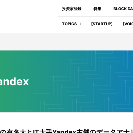
投資家登録
特集
BLOCK D
TOPICS
[STARTUP]
[VOI
andex
の有名大とIT大手Yandex主催のデータアナ