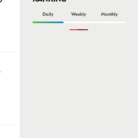
ー
Daily
Weekly
Monthly
ー