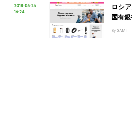
2018-05-23
ロシア
16:24
国有銀
By
SAMI
こ
の
サ
イ
ト
を
検
索
す