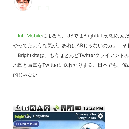
1990年代初頭から記者としてまた起業家としてITス
る。シリコンバレーやEU等でのスタートアップを経験
力。ブログやSNS、LINEなどの誕生から普及成長ま
ュースポータルの創業デスクとして数億PV事業に。世界最大I
on Lab(WiL)などを経て、現在、スタートアップ支
IntoMobile
によると、USではBrightkiteが
やってたような気が。あれはARじゃないのカナ。そ
Brightkiteは、もうほとんどTwitterクライ
地図と写真をTwitterに送れたりする。日本でも
的じゃない。