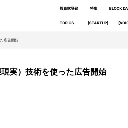
投資家登録
特集
BLOCK D
TOPICS
[STARTUP]
[VOI
った広告開始
R（拡張現実）技術を使った広告開始