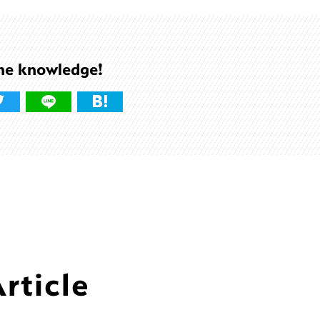
he knowledge!
ticle