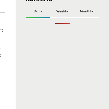
ー
Daily
Weekly
Monthly
って
で、
般