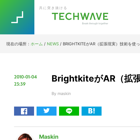
Skip
Skip
Skip
Skip
共に突き抜ける
to
to
to
to
primary
main
primary
footer
navigation
content
sidebar
現在の場所：
ホーム
/
NEWS
/
BRIGHTKITEがAR（拡張現実）技術を使
BrightkiteがA
2010-01-04
23:39
By
maskin
Maskin