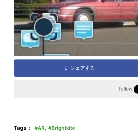
シェアする
follow
Tags：
AR
,
Brightkite