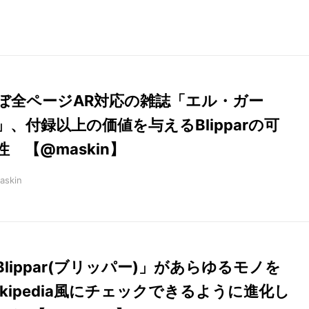
ぼ全ページAR対応の雑誌「エル・ガー
」、付録以上の価値を与えるBlipparの可
性 【@maskin】
askin
Blippar(ブリッパー)」があらゆるモノを
ikipedia風にチェックできるように進化し