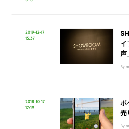
の
サ
イ
ト
2019-12-17
S
を
15:37
検
イ
索
声
す
る
By
m
2018-10-17
ポ
17:19
売
By
m