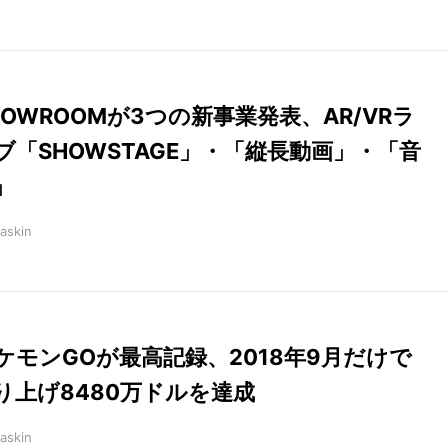
HOWROOMが3つの新事業発表、AR/VRラ
ブ「SHOWSTAGE」・「縦長動画」・「音
」
askin
ケモンGOが最高記録、2018年9月だけで
り上げ8480万ドルを達成
askin