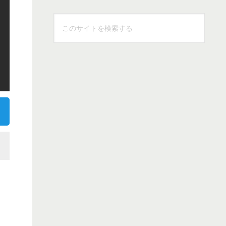
こ
の
サ
イ
ト
を
検
索
す
る