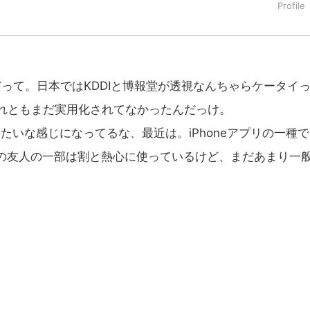
タートアップ業界のハードウェアからソフトウェアの事業創出に関わ
。日本ではネットエイジ等に所属、大手企業の新規事業創出に協
でを最前線で見てきた生き字引として注目される。通信キャリアのニ
T系メディア（スペイン）の元日本編集長、World Innovati
援側の取り組みに注力中。
初なんだって。日本ではKDDIと博報堂が透視なんちゃらケータイ
れともまだ実用化されてなかったんだっけ。
アントみたいな感じになってるな、最近は。iPhoneアプリの一種
、僕の友人の一部は割と熱心に使っているけど、まだあまり一