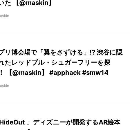
いた 【@maskin】
askin
プリ博会場で「翼をさずける」!? 渋谷に隠
れたレッドブル・シュガーフリーを探
 【@maskin】 #apphack #smw14
askin
 HideOut 」ディズニーが開発するAR絵本