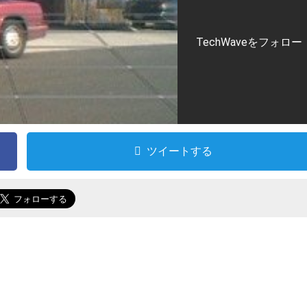
TechWaveをフォロー
ツイートする