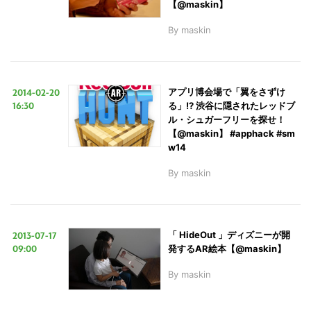
【@maskin】
By
maskin
2014-02-20
アプリ博会場で「翼をさずけ
16:30
る」!? 渋谷に隠されたレッドブ
ル・シュガーフリーを探せ！
【@maskin】 #apphack #sm
w14
By
maskin
2013-07-17
「 HideOut 」ディズニーが開
09:00
発するAR絵本【@maskin】
By
maskin