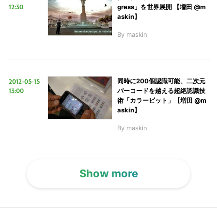
る
12:30
gress」を世界展開 【増田 @m
askin】
By
maskin
2012-05-15
同時に200個認識可能、二次元
13:00
バーコードを越える超絶認識技
術「カラービット」【増田 @m
askin】
By
maskin
Show more