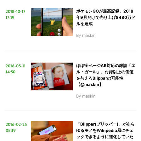
2018-10-17
ポケモンGOが最高記録、2018
17:19
年9月だけで売り上げ8480万ド
LINE
暗号資産
ルを達成
By
maskin
投資家登録
Drone
特集
VR/AR
2016-05-11
ほぼ全ページAR対応の雑誌「エ
14:50
ル・ガール」、付録以上の価値
を与えるBlipparの可能性
【@maskin】
Block Data Bank
By
maskin
2016-02-25
「Blippar(ブリッパー)」があら
08:19
ゆるモノをWikipedia風にチェ
ックできるように進化していた