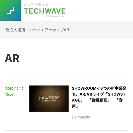
Skip
Skip
Skip
Skip
共に突き抜ける
to
to
to
to
primary
main
primary
footer
navigation
content
sidebar
現在の場所：
ホーム
/
アーカイブAR
Trend
今話題の注目キーワード
Keywords
AR
5G
Asana
テレワーク
TOPICS
ニューノーマル
2019-12-17
SHOWROOMが3つの新事業発
[Startup]
RE:LIFE
15:37
表、AR/VRライブ「SHOWST
AGE」・「縦長動画」・「音
声」
[Voice Edition]
Re:Work
By
maskin
Daily
Weekly
Monthly
[YouTube]
AI