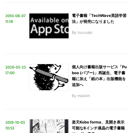
を
検
2010-08-07
電子書籍「TechWave英語学習
索
11:18
法」が発売になりました
す
By
tsuruaki
る
2020-03-23
個人向け書籍出版サービス「Pu
17:00
boo (パブー)」再誕生、電子書
籍に加え「紙の本」出版機能を
追加へ
By
maskin
2018-10-03
楽天Kobo forma、見開き表示
10:53
可能な8インチ液晶の電子書籍