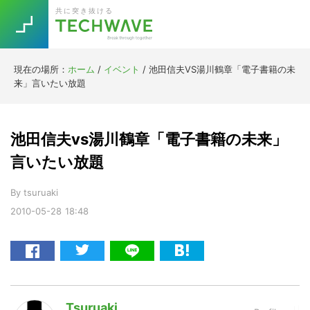
Skip
Skip
Skip
Skip
共に突き抜ける
to
to
to
to
primary
main
primary
footer
navigation
content
sidebar
現在の場所：
ホーム
/
イベント
/
池田信夫VS湯川鶴章「電子書籍の未
Trend
来」言いたい放題
今話題の注目キーワード
Keywords
池田信夫vs湯川鶴章「電子書籍の未来」
5G
Asana
テレワーク
言いたい放題
TOPICS
ニューノーマル
By
tsuruaki
2010-05-28
18:48
[Startup]
RE:LIFE
[Voice Edition]
Re:Work
Daily
Weekly
Monthly
Tsuruaki
[YouTube]
AI