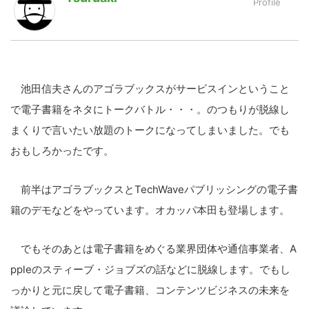
LINE
暗号資産
池田信夫さんのアゴラブックスがサービスインということ
投資家登録
Drone
で電子書籍をネタにトークバトル・・・。のつもりが脱線し
まくりで言いたい放題のトークになってしまいました。でも
特集
VR/AR
おもしろかったです。
Block Data Bank
前半はアゴラブックスとTechWaveパブリッシングの電子書
籍のデモなどをやっています。オカッパ本田も登場します。
でもそのあとは電子書籍をめぐる業界団体や通信事業者、A
ppleのスティーブ・ジョブズの話などに脱線します。でもし
っかりと元に戻して電子書籍、コンテンツビジネスの未来を