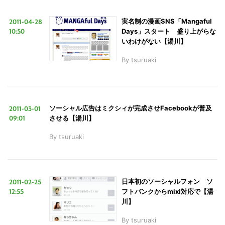
2011-04-28
実名制の漫画SNS「Mangaful
10:50
Days」スタート 盛り上がらな
いわけがない【湯川】
By
tsuruaki
2011-03-01
ソーシャル広告はミクシィが完成させFacebookが普及
09:01
させる【湯川】
By
tsuruaki
2011-02-25
日本初のソーシャルフォン ソ
12:55
フトバンクからmixi対応で【湯
川】
By
tsuruaki