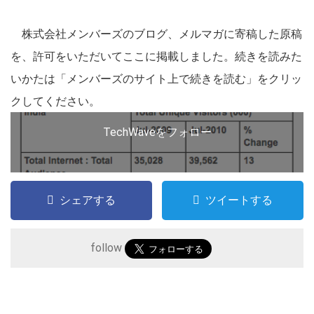
株式会社メンバーズのブログ、メルマガに寄稿した原稿
を、許可をいただいてここに掲載しました。続きを読みた
いかたは「メンバーズのサイト上で続きを読む」をクリッ
こ
の
クしてください。
サ
TechWaveをフォロー
イ
ト
を
検
シェアする
ツイートする
索
す
follow
る