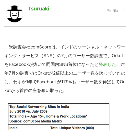
Tsuruaki
LINE
暗号資産
投資家登録
Drone
米調査会社comScoreは、インドのソーシャル・ネットワー
キング・サービス（SNS）の7月のユーザー数調査で、Orkut
特集
VR/AR
をFacebookが抜いて同国内SNS首位になったと
発表した
。昨
年7月の調査ではOrkutが2倍以上のユーザー数を誇っていたの
Block Data Bank
に、わずか1年でFacebookが179%もユーザー数を伸ばしてOr
kutから首位の座を奪い取った。