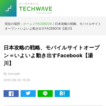
Skip
Skip
Skip
Skip
共に突き抜ける
to
to
to
to
primary
main
primary
footer
navigation
content
sidebar
現在の場所：
ホーム
/
FACEBOOK
/
日本攻略の戦略、モバイルサイト
Trend
オープン＝いよいよ動き出すFACEBOOK【湯川】
今話題の注目キーワード
Keywords
日本攻略の戦略、モバイルサイトオープ
5G
Asana
テレワーク
ン＝いよいよ動き出すFacebook【湯
TOPICS
川】
ニューノーマル
[Startup]
RE:LIFE
By
tsuruaki
2010-09-03
15:00
[Voice Edition]
Re:Work
Daily
Weekly
Monthly
[YouTube]
AI