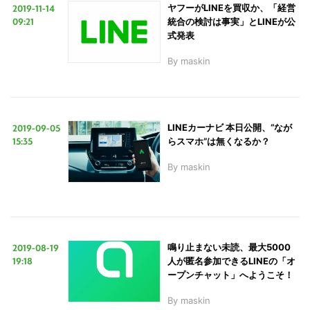
2019-11-14
ヤフーがLINEを買収か、「経営
09:21
統合の検討は事実」とLINEが公
式発表
By
maskin
2019-09-05
LINEカーナビ 本日公開、“なが
15:35
らスマホ”は無くなるか？
By
maskin
2019-08-19
鳴り止まない未読、最大5000
19:18
人が匿名参加できるLINEの「オ
ープンチャット」へようこそ！
By
maskin