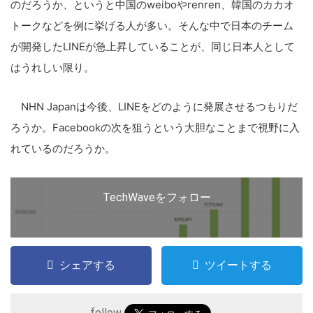
のだろうか、というと中国のweiboやrenren、韓国のカカオ
トークなどを例に挙げる人が多い。そんな中で日本のチーム
が開発したLINEが急上昇していることが、同じ日本人として
はうれしい限り。
NHN Japanは今後、LINEをどのように発展させるつもりだ
ろうか。Facebookの次を狙うという大胆なことまで視野に入
こ
れているのだろうか。
の
サ
イ
TechWaveをフォロー
ト
を
検
シェアする
ツイートする
索
す
る
follow