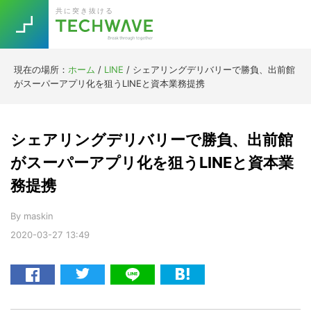
Skip
Skip
Skip
Skip
共に突き抜ける
to
to
to
to
primary
main
primary
footer
navigation
content
sidebar
現在の場所：
ホーム
/
LINE
/
シェアリングデリバリーで勝負、出前館
Trend
がスーパーアプリ化を狙うLINEと資本業務提携
今話題の注目キーワード
Keywords
シェアリングデリバリーで勝負、出前館
5G
Asana
テレワーク
がスーパーアプリ化を狙うLINEと資本業
TOPICS
務提携
ニューノーマル
[Startup]
RE:LIFE
By
maskin
2020-03-27
13:49
[Voice Edition]
Re:Work
Daily
Weekly
Monthly
[YouTube]
AI