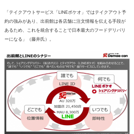
イ
ト
「テイクアウトサービス「LINEポケオ」ではテイクアウト予
を
約の強みがあり、出前館は各店舗に注文情報を伝える手段が
検
あるため、これを統合することで日本最大のフードデリバリ
索
ーになる」（藤井氏）。
す
る