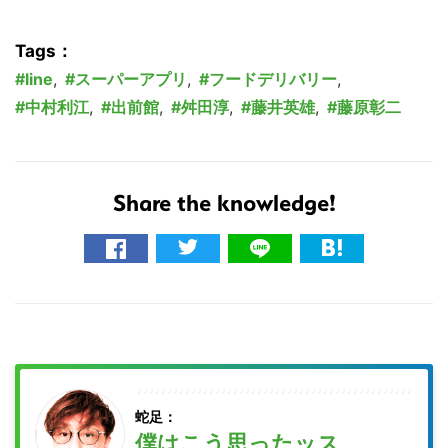
Tags：
line
,
スーパーアプリ
,
フードデリバリー
,
中村利江
,
出前館
,
舛田淳
,
藤井英雄
,
藤原彰二
Share the knowledge!
蛇足：
僕はこう思ったッス