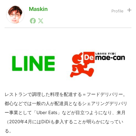
Maskin
1990年代初頭から記者としてまた起業家としてITスタ
LINE
暗号資産
ートアップ業界のハードウェアからソフトウェアの事業
創出に関わる。シリコンバレーやEU等でのスタートア
ップを経験。日本ではネットエイジ等に所属、大手企業
投資家登録
Drone
の新規事業創出に協力。ブログやSNS、LINEなどの誕
生から普及成長までを最前線で見てきた生き字引として
注目される。通信キャリアのニュースポータルの創業デ
スクとして数億PV事業に。世界最大IT系メディア（ス
特集
VR/AR
ペイン）の元日本編集長、World Innovation Lab(WiL)
などを経て、現在、スタートアップ支援側の取り組みに
注力中。
Block Data Bank
レストランで調理した料理を配達する＝フードデリバリー。
都心などでは一般の人が配達員となるシェアリングデリバリ
ー事業として「Uber Eats」などが目立つようになり、来月
（2020年4月にはDiDiも参入することが明らかになってい
る。