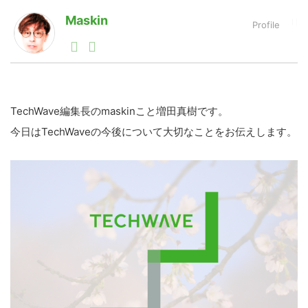
Maskin
1990年代初頭から記者としてまた起業家としてITスタ
LINE
暗号資産
ートアップ業界のハードウェアからソフトウェアの事業
創出に関わる。シリコンバレーやEU等でのスタートア
ップを経験。日本ではネットエイジ等に所属、大手企業
投資家登録
Drone
の新規事業創出に協力。ブログやSNS、LINEなどの誕
生から普及成長までを最前線で見てきた生き字引として
TechWave編集長のmaskinこと増田真樹です。
注目される。通信キャリアのニュースポータルの創業デ
今日はTechWaveの今後について大切なことをお伝えします。
スクとして数億PV事業に。世界最大IT系メディア（ス
特集
VR/AR
ペイン）の元日本編集長、World Innovation Lab(WiL)
などを経て、現在、スタートアップ支援側の取り組みに
注力中。
Block Data Bank