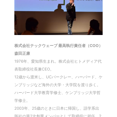
株式会社テックウェーブ 最高執行責任者（COO）
森田正康
1976年、愛知県生まれ。株式会社ヒトメディア代
表取締役社長兼CEO。
12歳から渡米し、UCバークレー、ハーバード、ケ
ンブリッジなど海外の大学・大学院を渡り歩く。
ハーバード大学教育学修士、ケンブリッジ大学哲
学修士。
2003年、25歳のときに日本に帰国し、語学系出
版社の第2次創業メンバーとして取締役に就任、2