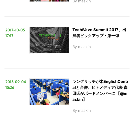
By
maskin
2017-10-05
TechWave Summit 2017、出
17:17
展者ピックアップ・第一弾
By
maskin
2015-09-04
ラングリッチが米EnglishCentr
15:26
alと合併、ヒトメディア代表 森
田氏がボードメンバーに 【@m
askin】
By
maskin