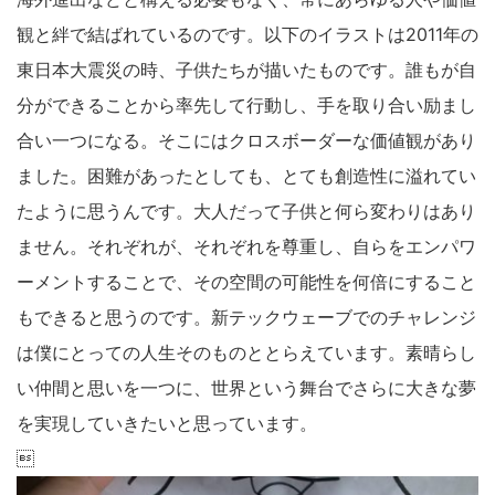
索
観と絆で結ばれているのです。以下のイラストは2011年の
す
る
東日本大震災の時、子供たちが描いたものです。誰もが自
分ができることから率先して行動し、手を取り合い励まし
合い一つになる。そこにはクロスボーダーな価値観があり
ました。困難があったとしても、とても創造性に溢れてい
たように思うんです。大人だって子供と何ら変わりはあり
ません。それぞれが、それぞれを尊重し、自らをエンパワ
ーメントすることで、その空間の可能性を何倍にすること
もできると思うのです。新テックウェーブでのチャレンジ
は僕にとっての人生そのものととらえています。素晴らし
い仲間と思いを一つに、世界という舞台でさらに大きな夢
を実現していきたいと思っています。
