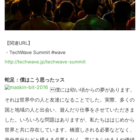
【関連URL】
・TechWave Summit #wave
http://techwave.jp/techwave-summit
蛇足：僕はこう思ったッス
こ
の
僕には幼い頃からの夢があります。
サ
それは世界中の人と友達になることでした。実際、多くの
イ
国と地域の人と出会い、遊んだり仕事をさせていただきま
ト
した。いろいろな問題はありますが、私たちははじめから
を
世界と共に存在しています。橋渡しされる必要などなく、
検
海外進出などと構える必要もなく、常にあらゆる人や価値