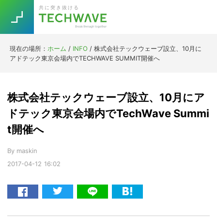
Skip
Skip
Skip
Skip
共に突き抜ける
to
to
to
to
primary
main
primary
footer
navigation
content
sidebar
現在の場所：
ホーム
/
INFO
/
株式会社テックウェーブ設立、10月に
Trend
アドテック東京会場内でTECHWAVE SUMMIT開催へ
今話題の注目キーワード
Keywords
株式会社テックウェーブ設立、10月にア
5G
Asana
テレワーク
ドテック東京会場内でTechWave Summi
TOPICS
t開催へ
ニューノーマル
[Startup]
RE:LIFE
By
maskin
2017-04-12
16:02
[Voice Edition]
Re:Work
Daily
Weekly
Monthly
[YouTube]
AI