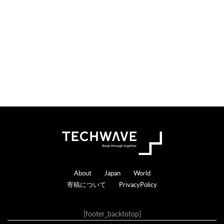
Footer
About
Japan
World
寄稿について
PrivacyPolicy
[footer_backtotop]