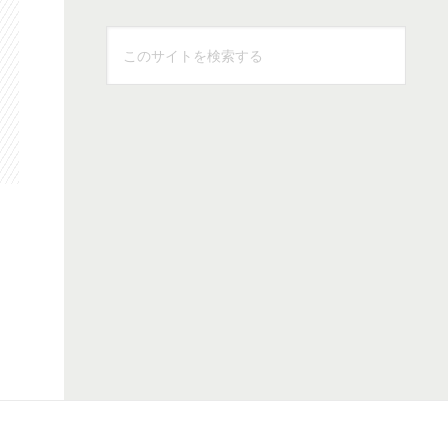
こ
の
サ
イ
ト
を
検
索
す
る