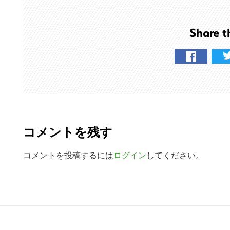
ト
を
Share t
検
索
す
る
R
e
コメントを残す
a
d
コメントを投稿するには
ログイン
してください。
e
r
R
I