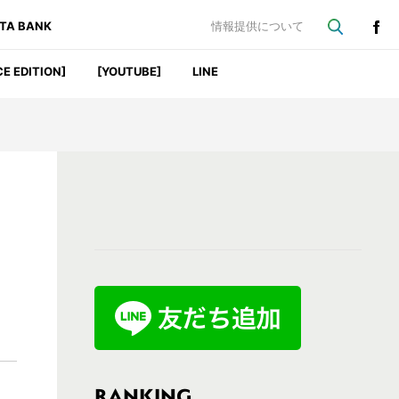
ATA BANK
情報提供について
CE EDITION]
[YOUTUBE]
LINE
最
初
の
サ
イ
ド
バ
RANKING