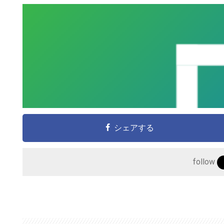
シェアする
follow
こ
の
サ
イ