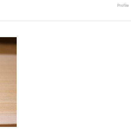
リフォルニア州立大学サンディエゴ校にてMAを取得後、三洋電機
。その後再渡米し、カリフォルニア州立大学ロングビーチ校にてM
dvertising や米国最大電話会社AT&T、米国初のオンラインデリバ
総合広告代理店「MIW Marketing & Consulting Group,
業の広告・マーケティング戦略、および日系米国進出企業の広告・マ
おいて「食育（Shoku-iku）」プロジェクトを推進するため、
トプレイスにてアメリカ人の子ども向けに日本食を使った食育教室
で日本食の料理番組を担当するなど、食に関わるプロジェクトを多く手掛
いは大学生向けにも各種講演活動も実施。
 現地アドバイザー就任。