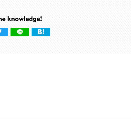
he knowledge!