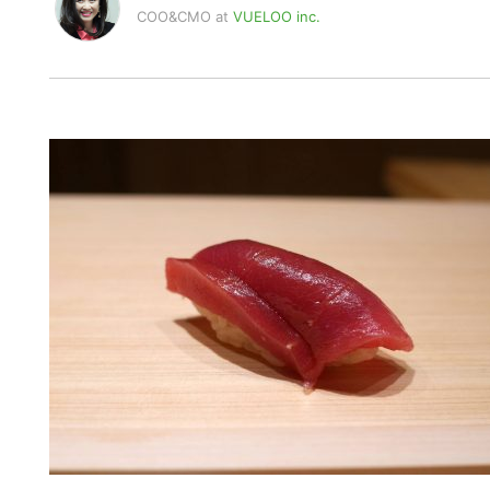
COO&CMO
at
VUELOO inc.
名古屋出身。米国在住30年目。南山大学卒業。米国カ
本社の女性初の総合職として入社し、海外広報を担当
BAを取得。
マルチカルチュラル広告代理店最大手の Kang & Lee A
リーサイトのKozmo.comを経て、2002年にマルチカルチュラル
Inc」 を設立。今年で総評15年目を迎える。米系企
ーケティング戦略を数多く手がける。
現在は、二児の母親として母親業を努めながらも、米国に
米国最大の日系スーパーマーケット、ミツワ マーケッ
を開催。また全米放送の中華系TV Phoenixなど
けている。日米において、日系企業や、働く女性ある
2016年、中小機構 海外ビジネス戦略 推進支援事業
NIKKEI STYLEにて連載中。