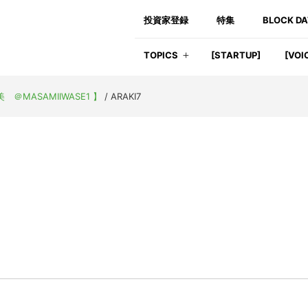
投資家登録
特集
BLOCK D
TOPICS
[STARTUP]
[VOI
MASAMIIWASE1 】
/
ARAKI7