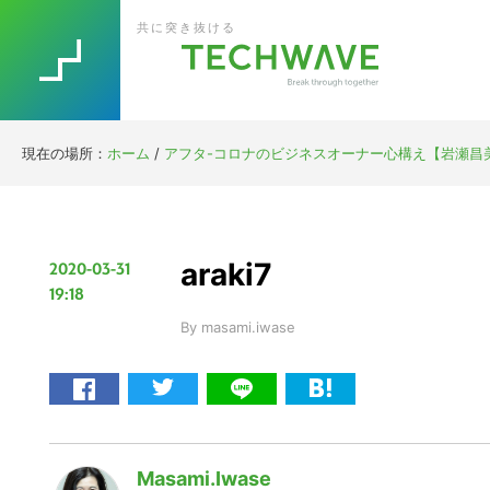
Skip
Skip
Skip
Skip
共に突き抜ける
to
to
to
to
primary
main
primary
footer
navigation
content
sidebar
現在の場所：
ホーム
/
アフタ-コロナのビジネスオーナー心構え【岩瀬昌美 ＠
araki7
2020-03-31
19:18
By
masami.iwase
Masami.iwase