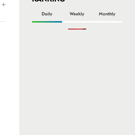
ー
Daily
Weekly
Monthly