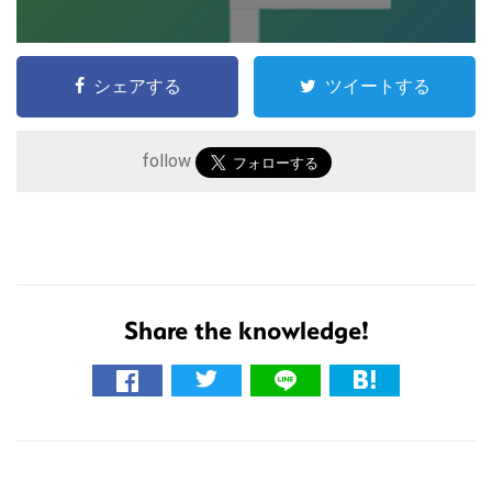
シェアする
ツイートする
follow
こ
Share the knowledge!
の
サ
イ
ト
R
を