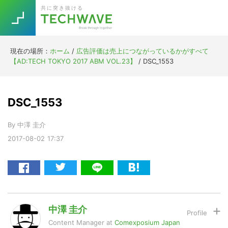
Skip
Skip
Skip
Skip
共に突き抜ける
to
to
to
to
primary
main
primary
footer
navigation
content
sidebar
現在の場所：
ホーム
/
広告評価は売上につながっているかがすべて
Trend
【AD:TECH TOKYO 2017 ABM VOL.23】
/
DSC_1553
今話題の注目キーワード
Keywords
DSC_1553
5G
Asana
テレワーク
TOPICS
By
中澤 圭介
ニューノーマル
2017-08-02
17:37
[Startup]
RE:LIFE
[Voice Edition]
Re:Work
Daily
Weekly
Monthly
中澤 圭介
Content Manager
at
Comexposium Japan
[YouTube]
AI