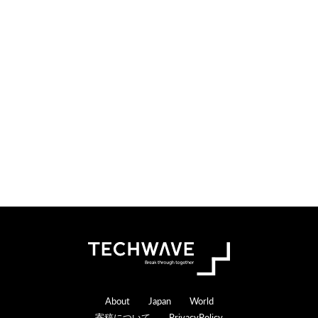
i
t
o
e
n
r
s
a
c
t
i
o
n
s
Footer
About
Japan
World
寄稿について
PrivacyPolicy