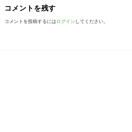
e
検
コメントを残す
a
索
す
d
コメントを投稿するには
ログイン
してください。
る
e
r
I
R
n
e
t
a
e
d
r
e
a
r
c
I
t
n