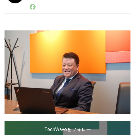
1998年西南学院大学卒業後、広告界の専門誌を発行す
る出版社に入社。セールスプロモーションの専門誌の編
集長として長く携わり、取材・編集を通じて企業のデジ
LINE
暗号資産
タルプロモーションの変遷を追ってきた。最近はオムニ
チャネル、CRM、ECといった分野を中心に情報収集・
発信。2016年１月 コムエクスポジアム・ジャパン株式
会社入社し、現在に至る。
投資家登録
Drone
特集
VR/AR
Block Data Bank
TechWaveをフォロー