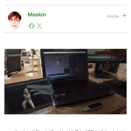
Maskin
LINE
暗号資産
1990年代初頭から記者としてまた起業家としてITスタ
ートアップ業界のハードウェアからソフトウェアの事業
創出に関わる。シリコンバレーやEU等でのスタートア
投資家登録
Drone
ップを経験。日本ではネットエイジ等に所属、大手企業
の新規事業創出に協力。ブログやSNS、LINEなどの誕
生から普及成長までを最前線で見てきた生き字引として
注目される。通信キャリアのニュースポータルの創業デ
特集
VR/AR
スクとして数億PV事業に。世界最大IT系メディア（ス
ペイン）の元日本編集長、World Innovation Lab(WiL)
などを経て、現在、スタートアップ支援側の取り組みに
注力中。
Block Data Bank