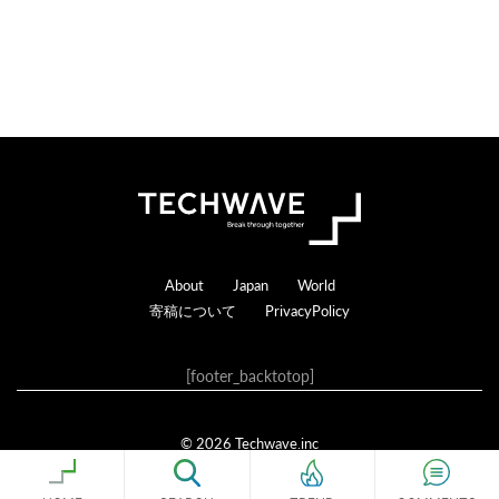
Footer
About
Japan
World
寄稿について
PrivacyPolicy
[footer_backtotop]
© 2026 Techwave.inc
Genesis Framework
·
WordPress
·
ログイン