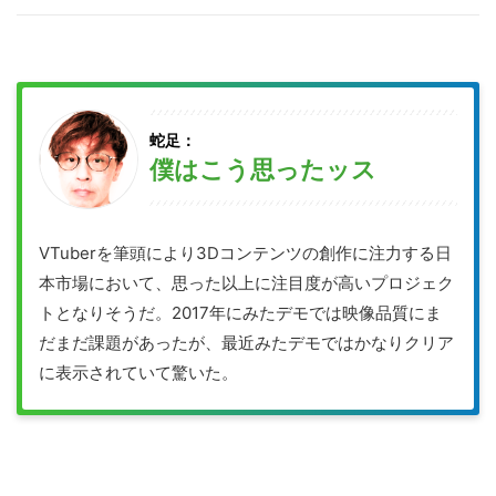
の
サ
イ
ト
を
蛇足：
僕はこう思ったッス
検
索
す
VTuberを筆頭により3Dコンテンツの創作に注力する日
る
本市場において、思った以上に注目度が高いプロジェク
トとなりそうだ。2017年にみたデモでは映像品質にま
だまだ課題があったが、最近みたデモではかなりクリア
に表示されていて驚いた。