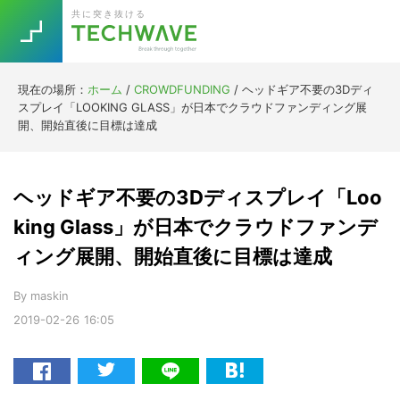
Skip
Skip
Skip
Skip
共に突き抜ける
to
to
to
to
primary
main
primary
footer
navigation
content
sidebar
現在の場所：
ホーム
/
CROWDFUNDING
/
ヘッドギア不要の3Dディ
Trend
スプレイ「LOOKING GLASS」が日本でクラウドファンディング展
今話題の注目キーワード
開、開始直後に目標は達成
Keywords
ヘッドギア不要の3Dディスプレイ「Loo
5G
Asana
テレワーク
TOPICS
king Glass」が日本でクラウドファンデ
ニューノーマル
ィング展開、開始直後に目標は達成
[Startup]
RE:LIFE
By
maskin
2019-02-26
16:05
[Voice Edition]
Re:Work
Daily
Weekly
Monthly
[YouTube]
AI