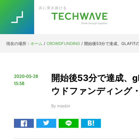
Skip
Skip
Skip
Skip
共に突き抜ける
to
to
to
to
primary
main
primary
footer
navigation
content
sidebar
現在の場所：
ホーム
/
CROWDFUNDING
/
開始後53分で達成、GLAFIT
開始後53分で達成、gla
2020-05-28
15:58
ウドファンディング
By
maskin