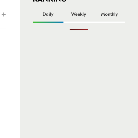
ー
Daily
Weekly
Monthly