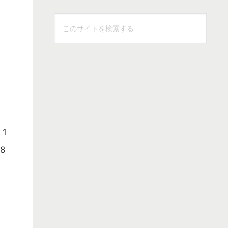
こ
の
サ
イ
ト
を
検
索
1
す
る
8