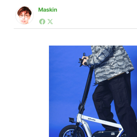
Maskin
1990年代初頭から記者としてまた起業家としてITス
る。シリコンバレーやEU等でのスタートアップを経験
力。ブログやSNS、LINEなどの誕生から普及成長ま
ュースポータルの創業デスクとして数億PV事業に。世界最大I
on Lab(WiL)などを経て、現在、スタートアップ支