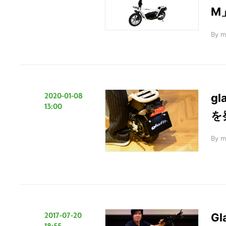
M
By
m
2020-01-08
g
13:00
を
By
m
2017-07-20
G
18:55