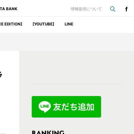
ATA BANK
情報提供について
CE EDITION]
[YOUTUBE]
LINE
最
ラ
初
の
サ
イ
ド
バ
RANKING