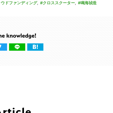
ラウドファンディング
,
クロススクーター
,
鳴海禎造
he knowledge!
ticle