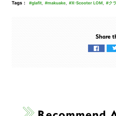
の
Tags：
glafit
,
makuake
,
X-Scooter LOM
,
ク
サ
イ
ト
を
Share t
検
索
す
る
Recommend Ar