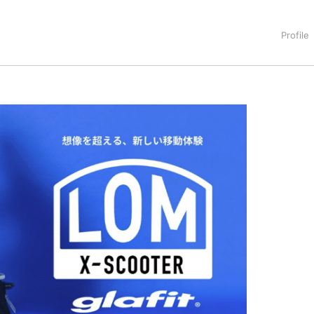
タートアップ業界のハードウェアからソフトウェアの事業創出に関わ
。日本ではネットエイジ等に所属、大手企業の新規事業創出に協
でを最前線で見てきた生き字引として注目される。通信キャリアのニ
T系メディア（スペイン）の元日本編集長、World Innovati
援側の取り組みに注力中。