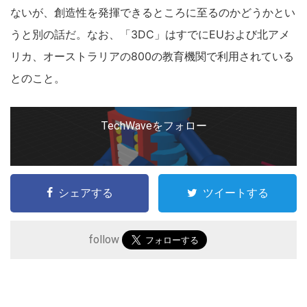
ないが、創造性を発揮できるところに至るのかどうかとい
ト
うと別の話だ。なお、「3DC」はすでにEUおよび北アメ
を
検
リカ、オーストラリアの800の教育機関で利用されている
索
とのこと。
す
る
TechWaveをフォロー
シェアする
ツイートする
follow