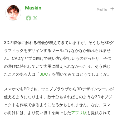
Maskin
1990年代初頭から記者としてまた起業家としてITスタ
LINE
暗号資産
ートアップ業界のハードウェアからソフトウェアの事業
創出に関わる。シリコンバレーやEU等でのスタートア
ップを経験。日本ではネットエイジ等に所属、大手企業
投資家登録
Drone
の新規事業創出に協力。ブログやSNS、LINEなどの誕
生から普及成長までを最前線で見てきた生き字引として
3Dの映像に触れる機会が増えてきていますが、そうした3Dグ
注目される。通信キャリアのニュースポータルの創業デ
ラフィックをデザインするツールにはなかなか触れられませ
スクとして数億PV事業に。世界最大IT系メディア（ス
特集
VR/AR
ペイン）の元日本編集長、World Innovation Lab(WiL)
ん。CADなどプロ向けで使い方が難しいものだったり、子供
などを経て、現在、スタートアップ支援側の取り組みに
の遊びに特化していて実用に耐えられなかったり。そう感じ
注力中。
Block Data Bank
たことのある人は「
3DC
」を開いてみてはどうでしょうか。
スマホでもPCでも、ウェブブラウザから3Dデザインツールが
使えるようになります。数十分もすればこのような3Dオブジ
ェクトを作成できるようになるかもしれません。なお、スマ
ホ向けには、より使い勝手を向上した
アプリ版
も提供されて