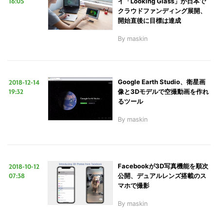
16:05
イ「Looking Glass」が日本で
クラウドファンディング展開、
開始直後に目標は達成
By
maskin
2018-12-14
Google Earth Studio、衛星画
19:32
像と3Dモデルで空撮動画を作れ
るツール
By
maskin
2018-10-12
Facebookが3D写真機能を順次
07:38
公開、デュアルレンズ搭載のス
マホで撮影
By
maskin