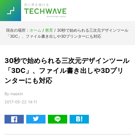
Skip
Skip
Skip
Skip
共に突き抜ける
to
to
to
to
primary
main
primary
footer
navigation
content
sidebar
現在の場所：
ホーム
/
教育
/
30秒で始められる三次元デザインツール
Trend
「3DC」、ファイル書き出しや3Dプリンターにも対応
今話題の注目キーワード
Keywords
30秒で始められる三次元デザインツール
5G
Asana
テレワーク
「3DC」、ファイル書き出しや3Dプリ
TOPICS
ンターにも対応
ニューノーマル
[Startup]
RE:LIFE
By
maskin
2017-05-22
14:11
[Voice Edition]
Re:Work
Daily
Weekly
Monthly
[YouTube]
AI