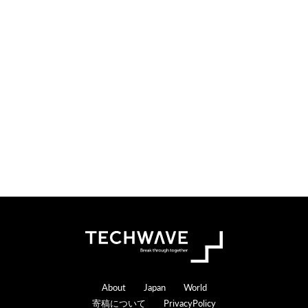
Footer
About
Japan
World
寄稿について
PrivacyPolicy