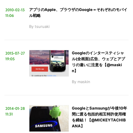
検
2010-02-13
アプリのApple、ブラウザのGoogle＝それぞれのモバイ
索
11:06
ル戦略
す
By
tsuruaki
る
2015-07-27
Googleのインタースティシャ
19:05
ル(全画面)広告、ウェブとアプ
リの違いに注意を【@maski
n】
By
maskin
2014-01-28
GoogleとSamsungが今後10年
11:31
間に渡る包括的相互特許使用権
を締結！【@MICKEYTACHIB
ANA】