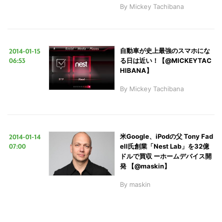
By
Mickey Tachibana
2014-01-15
自動車が史上最強のスマホにな
06:53
る日は近い！【@MICKEYTAC
HIBANA】
By
Mickey Tachibana
2014-01-14
米Google、iPodの父 Tony Fad
07:00
ell氏創業「Nest Lab」を32億
ドルで買収 ーホームデバイス開
発 【@maskin】
By
maskin