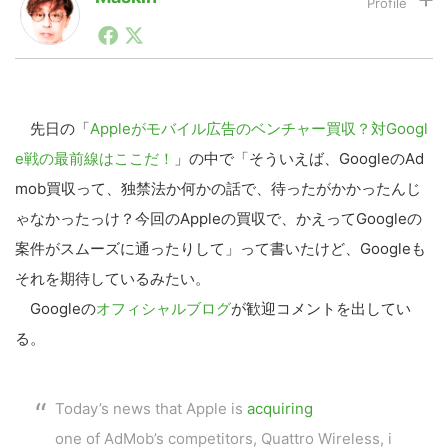
1990年代初頭から記者としてまた起業家としてITスタ
ートアップ業界のハードウェアからソフトウェアの事業
LINE
暗号資産
創出に関わる。シリコンバレーやEU等でのスタートア
ップを経験。日本ではネットエイジ等に所属、大手企業
の新規事業創出に協力。ブログやSNS、LINEなどの誕
生から普及成長までを最前線で見てきた生き字引として
先日の「
Appleがモバイル広告のベンチャー買収？対Googl
投資家登録
Drone
注目される。通信キャリアのニュースポータルの創業デ
e戦の最前線はここだ！
」の中で「そういえば、GoogleのAd
スクとして数億PV事業に。世界最大IT系メディア（ス
ペイン）の元日本編集長、World Innovation Lab(WiL)
mob買収って、独禁法か何かの話で、待ったがかかったんじ
などを経て、現在、スタートアップ支援側の取り組みに
特集
VR/AR
ゃなかったっけ？今回のAppleの買収で、かえってGoogleの
注力中。
案件がスムーズに通ったりして」って書いたけど、Googleも
Block Data Bank
それを期待しているみたい。
Googleの
オフィシャルブログ
が歓迎コメントを出してい
る。
Today’s news that Apple is
acquiring
one of AdMob’s competitors, Quattro Wireless, i