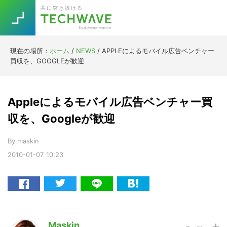
Skip
Skip
Skip
Skip
共に突き抜ける
to
to
to
to
primary
main
primary
footer
navigation
content
sidebar
現在の場所：
ホーム
/
NEWS
/
APPLEによるモバイル広告ベンチャー
Trend
買収を、GOOGLEが歓迎
今話題の注目キーワード
Keywords
Appleによるモバイル広告ベンチャー買
5G
Asana
テレワーク
収を、Googleが歓迎
TOPICS
ニューノーマル
By
maskin
2010-01-07
10:23
[Startup]
RE:LIFE
[Voice Edition]
Re:Work
Daily
Weekly
Monthly
Maskin
[YouTube]
AI