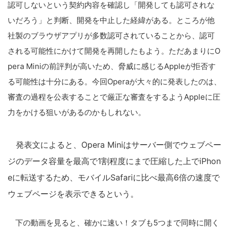
認可しないという契約内容を確認し「開発しても認可されな
いだろう」と判断、開発を中止した経緯がある。ところが他
社製のブラウザアプリが多数認可されていることから、認可
される可能性にかけて開発を再開したもよう。ただあまりにO
pera Miniの前評判が高いため、脅威に感じるAppleが拒否す
る可能性は十分にある。今回Operaが大々的に発表したのは、
審査の過程を公表することで厳正な審査をするようAppleに圧
力をかける狙いがあるのかもしれない。
発表文によると、Opera Miniはサーバー側でウェブペー
ジのデータ容量を最高で1割程度にまで圧縮した上でiPhon
eに転送するため、モバイルSafariに比べ最高6倍の速度で
ウェブページを表示できるという。
下の動画を見ると、確かに速い！タブも5つまで同時に開く