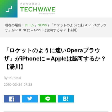
Skip
Skip
Skip
Skip
共に突き抜ける
to
to
to
to
primary
main
primary
footer
navigation
content
sidebar
現在の場所：
ホーム
/
NEWS
/
「ロケットのように速いOPERAブラウ
Trend
ザ」がIPHONEに＝APPLEは認可するか？【湯川】
今話題の注目キーワード
Keywords
「ロケットのように速いOperaブラウ
5G
Asana
テレワーク
ザ」がiPhoneに＝Appleは認可するか？
TOPICS
【湯川】
ニューノーマル
[Startup]
RE:LIFE
By
tsuruaki
2010-03-24
07:23
[Voice Edition]
Re:Work
Daily
Weekly
Monthly
[YouTube]
AI