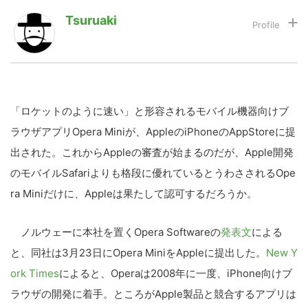
Tsuruaki
LINE
暗号資産
投資家登録
Drone
「ロケットのように速い」と形容されるモバイル機器向けブ
ラウザアプリOpera Miniが、AppleのiPhoneのAppStoreに提
特集
VR/AR
出された。これからAppleの審査が始まるのだが、Apple開発
のモバイルSafariよりも格段に優れているとうわさされるOpe
Block Data Bank
ra Miniだけに、Appleは果たして認可するだろうか。
ノルウェーに本社を置くOpera Softwareの
発表文
による
と、同社は3月23日にOpera MiniをAppleに提出した。
New Y
ork Times
によると、Operaは2008年に一度、iPhone向けブ
ラウザの開発に着手。ところがApple製品と競合するアプリは