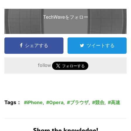
TechWaveをフォロー
シェアする
ツイートする
follow
こ
の
サ
Tags：
iPhone
,
Opera
,
ブラウザ
,
競合
,
高速
イ
ト
を
Share the knowledge!