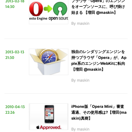
2013-02-18
ブラウザ「Opera」のエンジン
14:30
をオープンソースに、呼び掛け
始まる 【増田 @maskin】
By
maskin
2013-02-13
独自のレンダリングエンジンを
21:30
持つブラウザ「Opera」が、Ap
ple系のエンジンWebKitに転向
【増田 @maskin】
By
maskin
2010-04-13
iPhone版「Opera Mini」審査
22:26
通過、その使用感は?【増田(ma
skin)真樹】
By
maskin