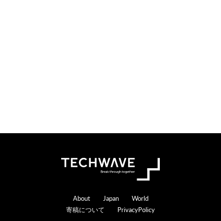
Footer
About
Japan
World
寄稿について
PrivacyPolicy