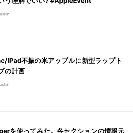
いう理解でいい? #AppleEvent
askin
ac/iPad不振の米アップルに新型ラップト
プの計画
askin
aperを使ってみた。各セクションの情報元