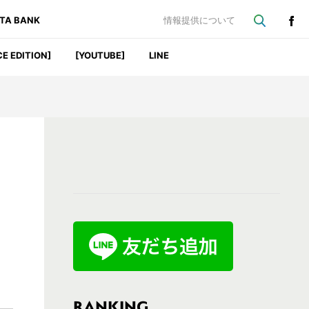
ATA BANK
情報提供について
CE EDITION]
[YOUTUBE]
LINE
最
初
の
サ
イ
ド
バ
RANKING