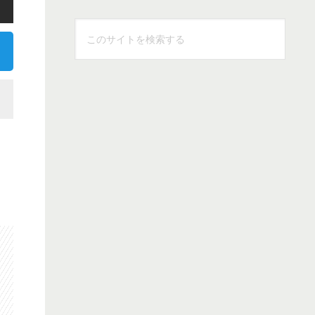
こ
の
サ
イ
ト
を
検
索
す
る