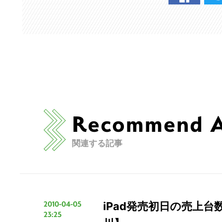
Recommend Ar
関連する記事
2010-04-05
iPad発売初日の売上台
こ
23:25