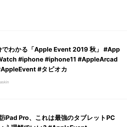
でわかる「Apple Event 2019 秋」 #App
Watch #iphone #iphone11 #AppleArcad
#AppleEvent #タピオカ
askin
型iPad Pro、これは最強のタブレットPC