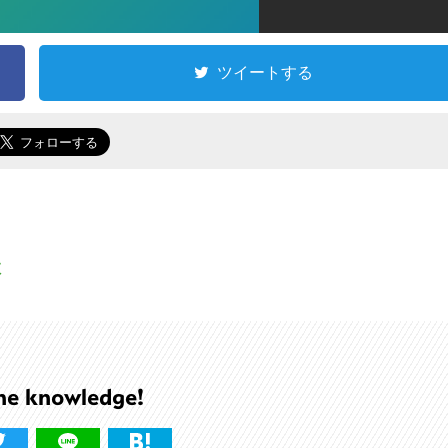
ツイートする
数
he knowledge!