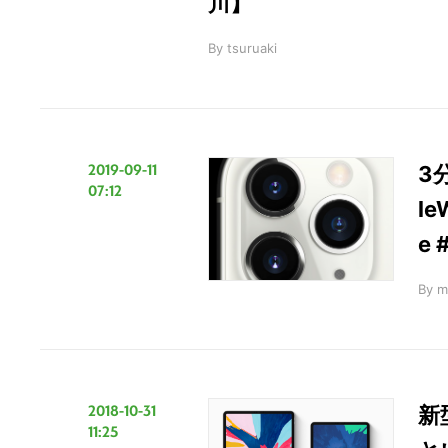
川】
の
サ
By
tsuruaki
イ
ト
を
検
2019-09-11
3分
索
07:12
す
le
る
e 
By
m
2018-10-31
新
11:25