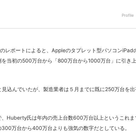
rty氏のレポートによると、Appleのタブレット型パソコンiPad
当初の500万台から「800万台から1000万台」に引き
台と見込んでいたが、製造業者は５月までに既に250万台を出
uberty氏は年内の売上台数600万台以上というこれま
300万台から400万台よりも強気の数字だとしている。