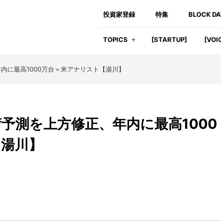
投資家登録
特集
BLOCK D
TOPICS
[STARTUP]
[VOI
年内に最高1000万台＝米アナリスト【湯川】
荷予測を上方修正、年内に最高1000
【湯川】