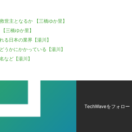
の救世主となるか 【三橋ゆか里】
 【三橋ゆか里】
される日本の業界【湯川】
かどうかにかかっている【湯川】
ル名など【湯川】
TechWaveをフォロー