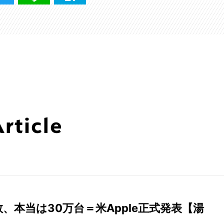
ticle
数、本当は30万台＝米Apple正式発表【湯