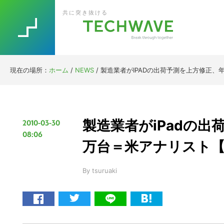
Skip
Skip
Skip
Skip
共に突き抜ける
to
to
to
to
primary
main
primary
footer
navigation
content
sidebar
現在の場所：
ホーム
/
NEWS
/
製造業者がIPADの出荷予測を上方修正、
製造業者がiPadの出
2010-03-30
08:06
万台＝米アナリスト
By
tsuruaki