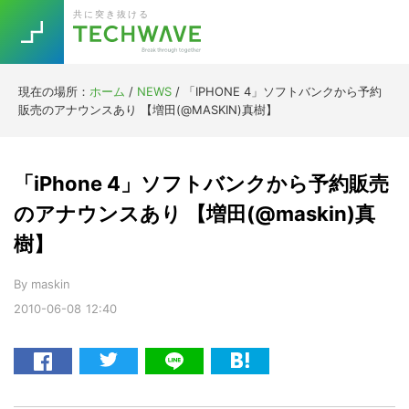
Skip
Skip
Skip
Skip
共に突き抜ける
to
to
to
to
primary
main
primary
footer
navigation
content
sidebar
現在の場所：
ホーム
/
NEWS
/
「IPHONE 4」ソフトバンクから予約
Trend
販売のアナウンスあり 【増田(@MASKIN)真樹】
今話題の注目キーワード
Keywords
「iPhone 4」ソフトバンクから予約販売
5G
Asana
テレワーク
のアナウンスあり 【増田(@maskin)真
TOPICS
樹】
ニューノーマル
[Startup]
RE:LIFE
By
maskin
2010-06-08
12:40
[Voice Edition]
Re:Work
Daily
Weekly
Monthly
[YouTube]
AI