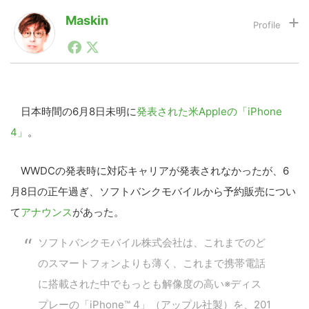
Maskin
1990年代初頭から記者としてまた起業家としてITスタ
LINE
暗号資産
ートアップ業界のハードウェアからソフトウェアの事業
創出に関わる。シリコンバレーやEU等でのスタートア
ップを経験。日本ではネットエイジ等に所属、大手企業
投資家登録
Drone
の新規事業創出に協力。ブログやSNS、LINEなどの誕
生から普及成長までを最前線で見てきた生き字引として
日本時間の6月8日未明に
発表された米Appleの「iPhone
注目される。通信キャリアのニュースポータルの創業デ
4」
。
スクとして数億PV事業に。世界最大IT系メディア（ス
特集
VR/AR
ペイン）の元日本編集長、World Innovation Lab(WiL)
などを経て、現在、スタートアップ支援側の取り組みに
WWDCの発表時に対応キャリアが発表されなかったが、6
注力中。
Block Data Bank
月8日の正午過ぎ、ソフトバンクモバイルから予約販売につい
て
アナウンス
があった。
ソフトバンクモバイル株式会社は、これまでのど
のスマートフォンよりも薄く、これまで携帯電話
に搭載された中でもっとも解像度の高い※ディス
プレーの「iPhone™ 4」（アップル社製）を、201