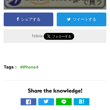
シェアする
ツイートする
follow
こ
の
サ
Tags：
iPhone4
イ
ト
を
Share the knowledge!
検
索
す