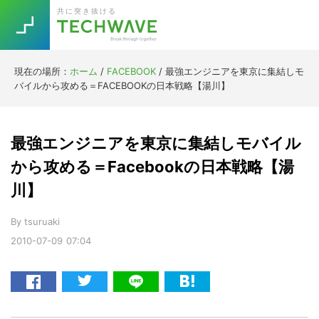
Skip
Skip
Skip
Skip
共に突き抜ける
to
to
to
to
primary
main
primary
footer
navigation
content
sidebar
現在の場所：
ホーム
/
FACEBOOK
/
最強エンジニアを東京に集結しモ
Trend
バイルから攻める＝FACEBOOKの日本戦略【湯川】
今話題の注目キーワード
Keywords
最強エンジニアを東京に集結しモバイル
5G
Asana
テレワーク
から攻める＝Facebookの日本戦略【湯
TOPICS
川】
ニューノーマル
[Startup]
RE:LIFE
By
tsuruaki
2010-07-09
07:04
[Voice Edition]
Re:Work
Daily
Weekly
Monthly
[YouTube]
AI