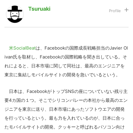
Tsuruaki
LINE
暗号資産
投資家登録
Drone
米SocialBeat
は、Facebookの国際成長戦略担当のJavier Ol
ivan氏を取材し、Facebookの国際戦略を聞き出している。そ
特集
VR/AR
れによると、日本市場に関して同社は、最高のエンジニアを
東京に集結しモバイルサイトの開発を急いでいるという。
Block Data Bank
日本は、FacebookがトップSNSの座についていない残り主
要4カ国の１つ。そこでシリコンバレーの本社から最高のエン
ジニアを東京に送り、日本市場にあったソフトウエアの開発
を行っているという。最も力を入れているのが、日本に合っ
たモバイルサイトの開発。クッキーと呼ばれるパソコン向け