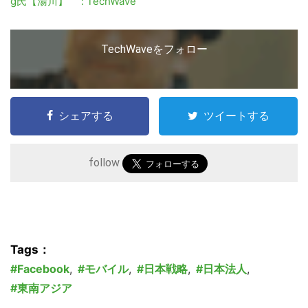
g氏【湯川】 : TechWave
TechWaveをフォロー
シェアする
ツイートする
follow
こ
の
サ
Tags：
イ
Facebook
,
モバイル
,
日本戦略
,
日本法人
,
ト
東南アジア
を