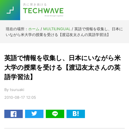
Skip
Skip
Skip
Skip
共に突き抜ける
to
to
to
to
primary
main
primary
footer
navigation
content
sidebar
現在の場所：
ホーム
/
MULTILINGUAL
/
英語で情報を収集し、日本に
Trend
いながら米大学の授業を受ける【渡辺友太さんの英語学習法】
今話題の注目キーワード
Keywords
英語で情報を収集し、日本にいながら米
5G
Asana
テレワーク
大学の授業を受ける【渡辺友太さんの英
TOPICS
語学習法】
ニューノーマル
[Startup]
RE:LIFE
By
tsuruaki
2010-08-17
12:05
[Voice Edition]
Re:Work
Daily
Weekly
Monthly
[YouTube]
AI