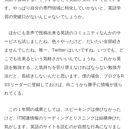
す。やっぱり自分の専門領域に特化していかないと、英語学
習の突破口がないんじゃないでしょうか。
ほかにも音声で投稿出来る英語のコミュニティなんかのサ
ービスも試しましたね。色々やったけど、だいたい全部続き
こ
ませんでしたね。唯一、Twitter はいいですね。いつでも、ど
の
こでも出来るという気軽さがいいんでしょうね。これから英
サ
語を勉強する、と気持ちを切り替えなければならない勉強方
イ
法だと、長続きしないんだと思います。僕の場合、ブログをR
ト
SSリーダーに登録しておけば、向こうから勝手に情報が送ら
を
れてくる。
検
索
この１年間の成果としては、スピーキングは伸びなかった
す
けど、IT関連情報のリーディングとリスニングは結構伸びた
る
気がします。英語のサイトを読むのが自然な行為になりまし