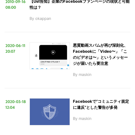
2010-09-16
【Ust告知】企業のFacebookファンページの現状と可能
08:00
性は？
By
okappan
2020-06-11
悪質動画スパムが再び深刻化、
20:07
Facebookに「Video〜」「こ
のビデオは〜」というメッセー
ジが届いたら要注意
By
maskin
2020-03-18
Facebookで“コミュニティ規定
12:04
に違反”とした警告が多発
By
maskin