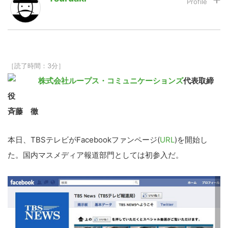
LINE
暗号資産
［読了時間：3分］
投資家登録
Drone
株式会社ループス・コミュニケーションズ
代表取締
役
特集
VR/AR
斉藤 徹
Block Data Bank
本日、TBSテレビがFacebookファンページ(
URL
)を開始し
た。国内マスメディア報道部門としては初参入だ。