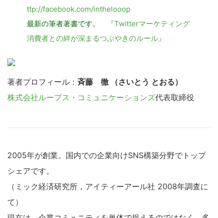
ttp://facebook.com/inthelooop
最新の筆者著書です。
『Twitterマーケティング
消費者との絆が深まるつぶやきのルール』
こ
の
サ
著者プロフィール：
斉藤 徹 （さいとう とおる）
イ
株式会社ループス・コミュニケーションズ
代表取締役
ト
を
検
索
す
2005年が創業。国内での企業向けSNS構築分野でトップ
る
シェアです。
（ミック経済研究所，アイティーアール社 2008年調査に
て）
現在は，企業コミュニティを単体で捉えるのではなく，多