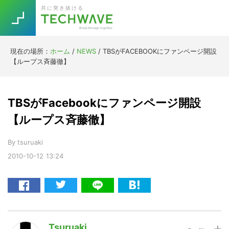
Skip
Skip
Skip
Skip
共に突き抜ける
to
to
to
to
primary
main
primary
footer
navigation
content
sidebar
現在の場所：
ホーム
/
NEWS
/
TBSがFACEBOOKにファンページ開設
Trend
【ループス斉藤徹】
今話題の注目キーワード
Keywords
TBSがFacebookにファンページ開設
5G
Asana
テレワーク
【ループス斉藤徹】
TOPICS
ニューノーマル
By
tsuruaki
2010-10-12
13:24
[Startup]
RE:LIFE
[Voice Edition]
Re:Work
Daily
Weekly
Monthly
Tsuruaki
[YouTube]
AI