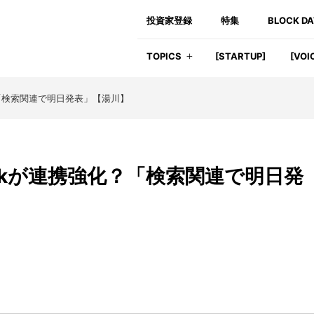
投資家登録
特集
BLOCK D
TOPICS
[STARTUP]
[VOI
化？「検索関連で明日発表」【湯川】
ebookが連携強化？「検索関連で明日発