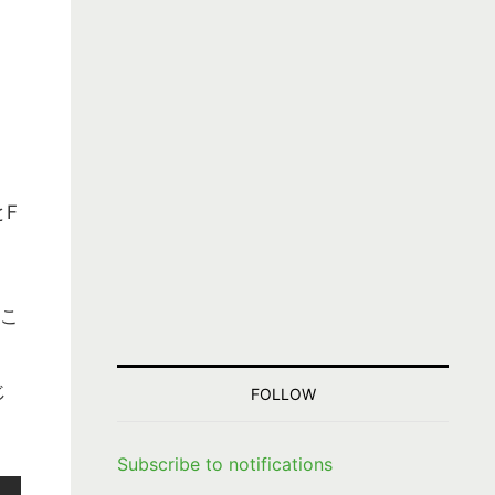
とF
だこ
じ
FOLLOW
Subscribe to notifications