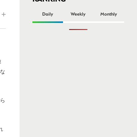
ー
Daily
Weekly
Monthly
検
いな
さら
れ