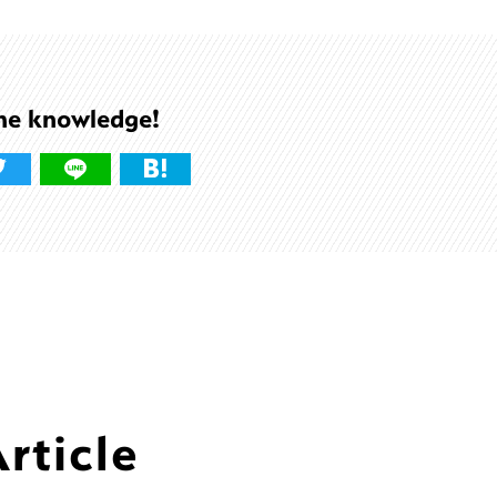
he knowledge!
ticle