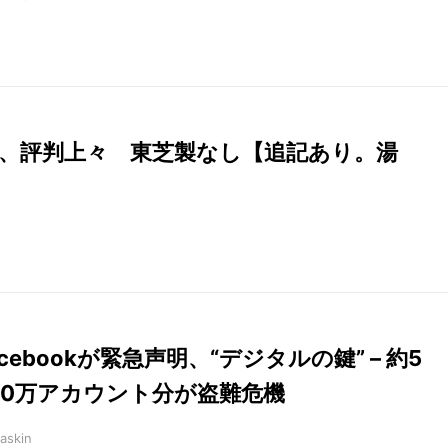
 7発表、評判上々 東芝製なし【追記あり。湯
acebookが緊急声明、“デジタルの鍵” – 約5
00万アカウント分が盗難危機
askin