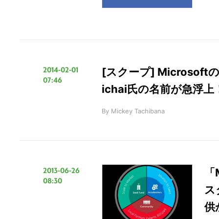
2014-02-01
[スクープ] Microsof
07:46
ichai氏の名前が急浮上！
By
Mickey Tachibana
2013-06-26
「
08:30
ス
供