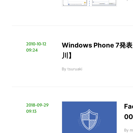
2010-10-12
Windows Phone
09:24
川】
By
tsuruaki
2018-09-29
F
09:13
0
By
m