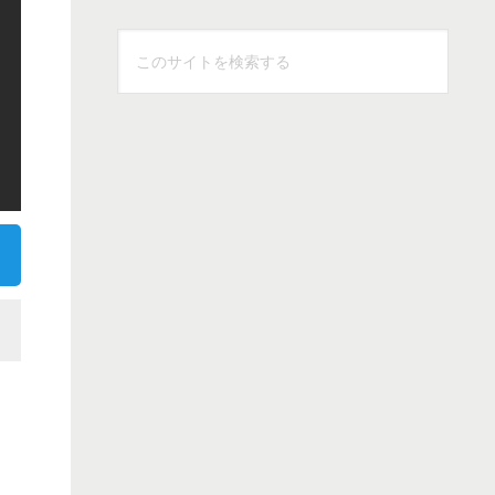
こ
の
サ
イ
ト
を
検
索
す
る