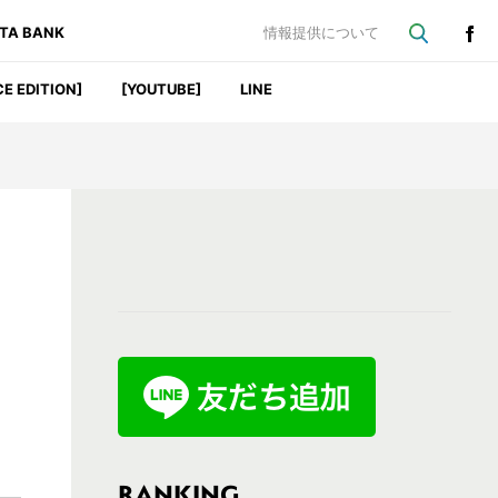
ATA BANK
情報提供について
CE EDITION]
[YOUTUBE]
LINE
最
初
の
サ
イ
ド
バ
RANKING