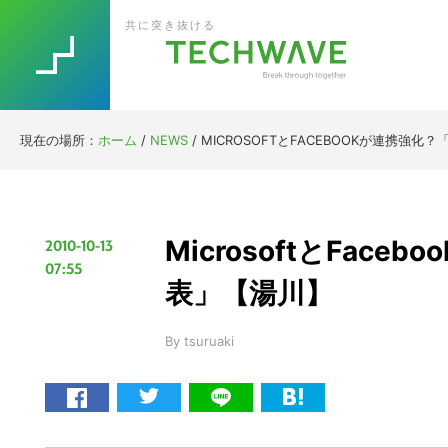
Skip
Skip
Skip
Skip
共に突き抜ける
to
to
to
to
primary
main
primary
footer
navigation
content
sidebar
現在の場所：
ホーム
/
NEWS
/
MICROSOFTとFACEBOOKが連携強
MicrosoftとFac
2010-10-13
07:55
表」【湯川】
By
tsuruaki