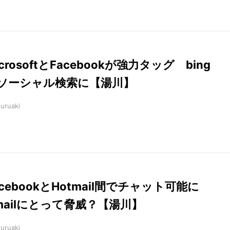
icrosoftとFacebookが強力タッグ bing
ソーシャル検索に【湯川】
suruaki
acebookとHotmail間でチャット可能に
mailにとって脅威？【湯川】
suruaki