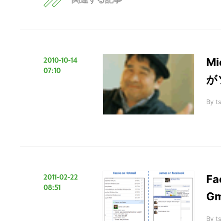
の
サ
イ
ト
を
2010-10-14
M
07:10
検
が
索
す
By
t
る
2011-02-22
F
08:51
G
By
t