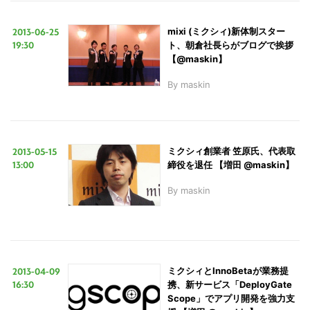
2013-06-25
mixi (ミクシィ)新体制スター
19:30
ト、朝倉社長らがブログで挨拶
【@maskin】
By
maskin
2013-05-15
ミクシィ創業者 笠原氏、代表取
13:00
締役を退任 【増田 @maskin】
By
maskin
2013-04-09
ミクシィとInnoBetaが業務提
16:30
携、新サービス「DeployGate
Scope」でアプリ開発を強力支