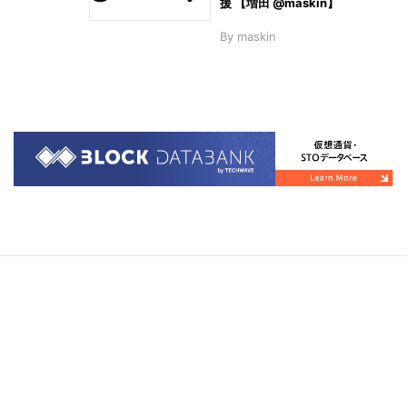
援 【増田 @maskin】
By
maskin