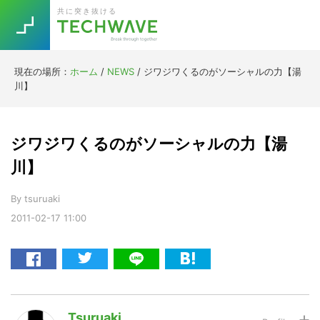
Skip
Skip
Skip
Skip
共に突き抜ける
to
to
to
to
primary
main
primary
footer
navigation
content
sidebar
現在の場所：
ホーム
/
NEWS
/
ジワジワくるのがソーシャルの力【湯
Trend
川】
今話題の注目キーワード
Keywords
ジワジワくるのがソーシャルの力【湯
5G
Asana
テレワーク
川】
TOPICS
ニューノーマル
By
tsuruaki
2011-02-17
11:00
[Startup]
RE:LIFE
[Voice Edition]
Re:Work
Daily
Weekly
Monthly
Tsuruaki
[YouTube]
AI