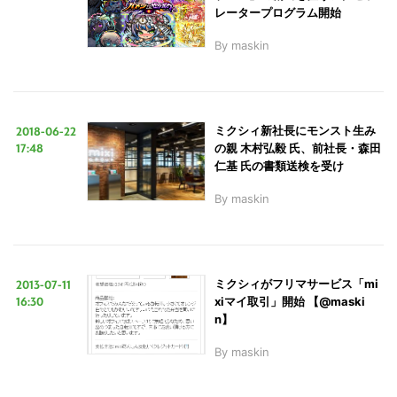
レータープログラム開始
By
maskin
2018-06-22
ミクシィ新社長にモンスト生み
17:48
の親 木村弘毅 氏、前社長・森田
仁基 氏の書類送検を受け
By
maskin
2013-07-11
ミクシィがフリマサービス「mi
16:30
xiマイ取引」開始 【@maski
n】
By
maskin