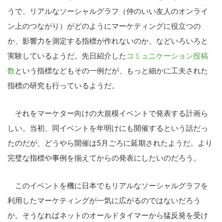
うで、リアルなソーシャルグラフ（仲のいい友人のオンライ
ン上のつながり）がどのようにマーケティングに役立つの
か、影響力を測定する指標が作れないのか、などいろいろと
実験しているようだ。先日紹介した
コミュニケーション投稿
数
という指標などもその一例だが、もっと細かに工夫された
指標の研究も行っているようだ。
それをマーケター向けの大規模イベントで発表する計画ら
しい。当初、同イベントを年明けにも開催するという話だっ
たのだが、どうやら開催は5月ごろに延期されたようだ。より
完璧な指標や事例を揃えてからの発表にしたいのだろう。
こ
このイベントを機に日本でもリアルなソーシャルグラフを
の
利用したマーケティングが一気に広がるのではないだろう
サ
イ
か。そうなればネットのオールドタイマーから猛反発を受け