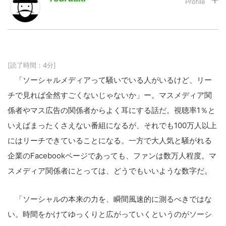
LINE
暗号資産
[読了時間：4分]
投資家登録
Drone
「ソーシャルメディアって騒いでいる人がいるけど、リー
チで見れば全然すごくないじゃないか」ー。マスメディア関
特集
VR/AR
係者やマス広告の関係者からよく耳にする話だ。視聴率1％と
いえばまったくさえない番組になるが、それでも100万人以上
Block Data Bank
にはリーチできていることになる。一方で大人気と騒がれる
企業のFacebookページであっても、ファンは数万人程度。マ
スメディア関係者にとっては、どうでもいいような数字だ。
「ソーシャルの本来の力を、瞬間風速的に測るべきではな
い。時間をかけてゆっくりと広がっていくというのがソーシ