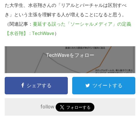
ト
た大学生、水谷翔さんの「リアルとバーチャルは区別すべ
を
き」という主張を理解する人が増えることになると思う。
検
（関連記事：
蔓延する誤った「ソーシャルメディア」の定義
索
【水谷翔】 : TechWave
）
す
る
TechWaveをフォロー
シェアする
ツイートする
follow