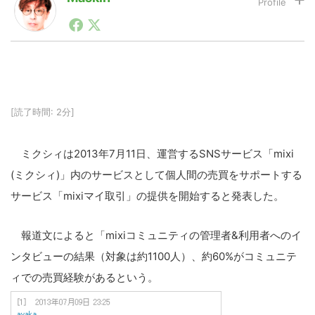
1990年代初頭から記者としてまた起業家としてITスタ
ートアップ業界のハードウェアからソフトウェアの事業
LINE
暗号資産
創出に関わる。シリコンバレーやEU等でのスタートア
ップを経験。日本ではネットエイジ等に所属、大手企業
の新規事業創出に協力。ブログやSNS、LINEなどの誕
生から普及成長までを最前線で見てきた生き字引として
投資家登録
Drone
注目される。通信キャリアのニュースポータルの創業デ
[読了時間: 2分]
スクとして数億PV事業に。世界最大IT系メディア（ス
ペイン）の元日本編集長、World Innovation Lab(WiL)
などを経て、現在、スタートアップ支援側の取り組みに
特集
VR/AR
ミクシィは2013年7月11日、運営するSNSサービス「mixi
注力中。
(ミクシィ)」内のサービスとして個人間の売買をサポートする
Block Data Bank
サービス「mixiマイ取引」の提供を開始すると発表した。
報道文によると「mixiコミュニティの管理者&利用者へのイ
ンタビューの結果（対象は約1100人）、約60%がコミュニテ
ィでの売買経験があるという。