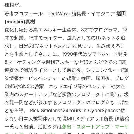
様相だ。
イ
著者プロフィール：TechWave 編集長・イマジニア
増田
ト
(maskin)真樹
を
変化し続ける高エネルギー生命体。8才でプログラマ、12
検
才で起業。18才でライター。道具としてのIT/ネットを追
索
求し、日米のIT/ネットをあれこれ見つつ、生み伝えるこ
す
とを生業として今ここに。1990年代はソフト/ハード開発
る
&マーケティング→週刊アスキーなどほとんど全てのIT関
連媒体で雑誌ライターとして疾走後、シリコンバレーで証
券情報サービスベンチャーの起業に参画。帰国後、ブログ
CMSやSNSの啓蒙。ネットエイジ等のベンチャーや大企
業内のスタートアップなど多数のプロジェクトに関与。坂
本龍一氏などが参加するプロジェクトのブログ立ち上げな
どを主導。 Rick Smolanの24hours in CyberSpaceの数
少ない日本人被写体として現MITメディアラボ所長 伊藤穣
一氏らと出演。活動タグは
創出・スタートアップ
・
マーケ