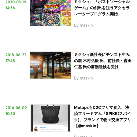
2020-03-19
ミクシィ、「ポストソーシャル
14:36
ゲーム」の創出を狙うアクセラ
レータープログラム開始
By
maskin
2018-06-22
ミクシィ新社長にモンスト生み
17:48
の親 木村弘毅 氏、前社長・森田
仁基 氏の書類送検を受け
By
maskin
2014-06-09
MetapsもC2Cフリマ参入、決
10:30
済フリーミアム「SPIKE(スパイ
ク)」ブランドで物々交換アプリ
【@maskin】
By
maskin