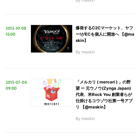
2013-10-08
爆発するC2Cマーケット、ヤフ
15:00
ー!がECを個人に開放へ 【@ma
skin】
By
maskin
2013-07-04
「メルカリ ( mercari ) 」の野
09:00
望 ー 元ウノウ(Zynga Japan)
代表、米Rock You 創業者らが
仕掛けるコウゾウ社第一号アプ
リ 【@maskin】
By
maskin