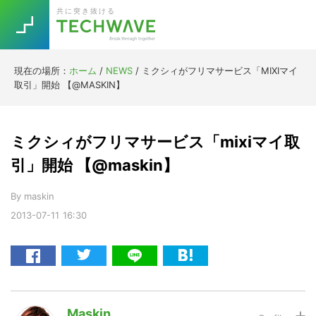
Skip
Skip
Skip
Skip
共に突き抜ける
to
to
to
to
primary
main
primary
footer
navigation
content
sidebar
現在の場所：
ホーム
/
NEWS
/
ミクシィがフリマサービス「MIXIマイ
Trend
取引」開始 【@MASKIN】
今話題の注目キーワード
Keywords
ミクシィがフリマサービス「mixiマイ取
5G
Asana
テレワーク
引」開始 【@maskin】
TOPICS
ニューノーマル
By
maskin
2013-07-11
16:30
[Startup]
RE:LIFE
[Voice Edition]
Re:Work
Daily
Weekly
Monthly
Maskin
[YouTube]
AI