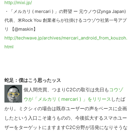
http://mixi.jp/
・「メルカリ ( mercari ) 」の野望 ー 元ウノウ(Zynga Japan)
代表、米Rock You 創業者らが仕掛けるコウゾウ社第一号アプ
リ 【@maskin】
http://techwave.jp/archives/mercari_android_from_kouzoh.
html
蛇足：僕はこう思ったッス
個人間売買、つまりC2Cの取引は先日も
コウゾ
ウが「メルカリ ( mercari ) 」をリリース
したば
かり。ミクシィの場合は既存ユーザーの声をベースに企画
こ
したという入口こそ違うものの、今後拡大するスマホユー
の
ザーをターゲットにますますC2C分野が活発になりそうな
サ