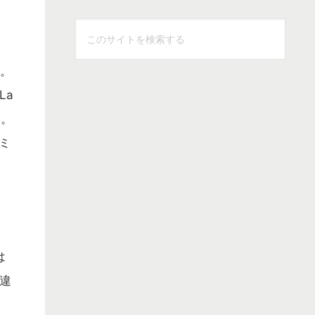
こ
の
サ
る。
イ
La
ト
い。
を
ミ
検
索
ト
す
る
は
違