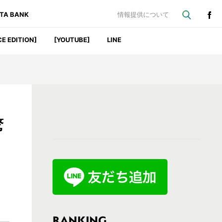
ATA BANK
情報提供について
CE EDITION]
[YOUTUBE]
LINE
最
驚
初
の
サ
イ
ド
バ
RANKING