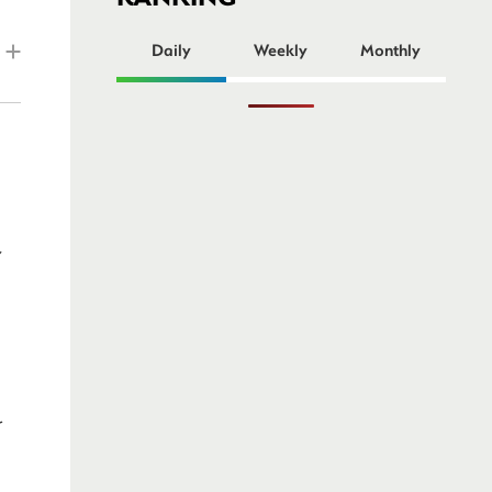
ー
Daily
Weekly
Monthly
し
を