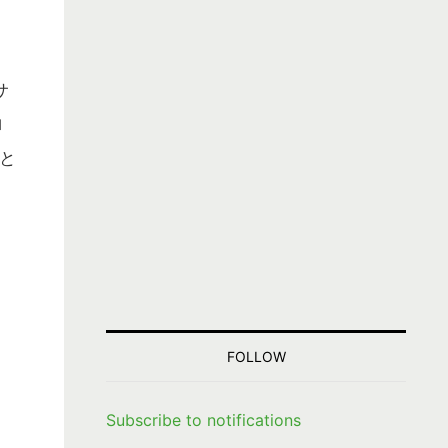
サ
ロ
と
と
FOLLOW
Subscribe to notifications