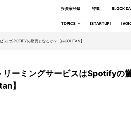
投資家登録
特集
BLOCK D
TOPICS
[STARTUP]
[VOI
スはSPOTIFYの驚異となるか？【@KOHTAN】
トリーミングサービスはSpotifyの
an】