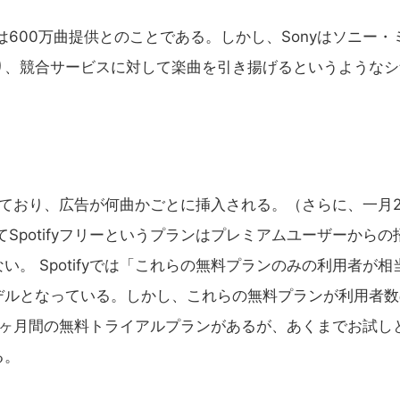
cityは600万曲提供とのことである。しかし、Sonyはソニー・
り、競合サービスに対して楽曲を引き揚げるというようなシ
を提供しており、広告が何曲かごとに挿入される。（さらに、一月2
Spotifyフリーというプランはプレミアムユーザーからの
。 Spotifyでは「これらの無料プランのみの利用者が相
デルとなっている。しかし、これらの無料プランが利用者数
yは一ヶ月間の無料トライアルプランがあるが、あくまでお試し
る。