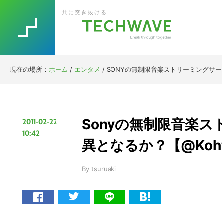
Skip
Skip
Skip
Skip
共に突き抜ける
to
to
to
to
primary
main
primary
footer
navigation
content
sidebar
現在の場所：
ホーム
/
エンタメ
/
SONYの無制限音楽ストリーミングサービ
Sonyの無制限音楽ス
2011-02-22
10:42
異となるか？【@Koht
By
tsuruaki