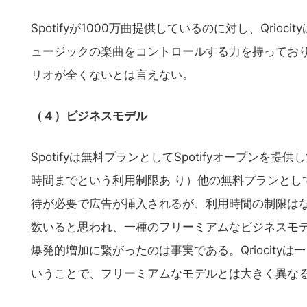
の
サ
Spotifyが1000万曲提供しているのに対し、Qrio
イ
ュージックの楽曲をコントロールする力を持ってお
ト
リオが全くないとは言えない。
を
検
（４）ビジネスモデル
索
す
Spotifyは無料プランとしてSpotifyオープン
る
時間までという利用制限あ り）他の無料プランとして
待が必要で広告が挿入されるが、利用時間の制限はない
数いると思われ、一種のフリーミアムなビジネスモ
爆発的増加に繋がったのは事実である。Qriocit
いうことで、フリーミアムなモデルとは大きく異な