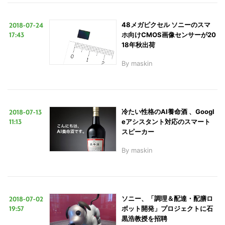
2018-07-24
48メガピクセル ソニーのスマ
17:43
ホ向けCMOS画像センサーが20
18年秋出荷
By
maskin
2018-07-13
冷たい性格のAI養命酒 、Googl
11:13
eアシスタント対応のスマート
スピーカー
By
maskin
2018-07-02
ソニー、「調理＆配達・配膳ロ
19:57
ボット開発」プロジェクトに石
黒浩教授を招聘