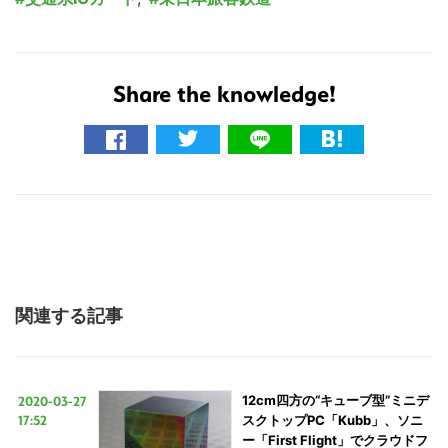
Share the knowledge!
こ
の
サ
イ
ト
を
検
関連する記事
索
す
る
2020-03-27
12cm四方の“キューブ型”ミニデ
17:52
スクトップPC「Kubb」、ソニ
ー「First Flight」でクラウドフ