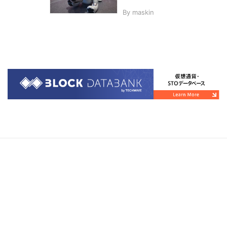
By
maskin