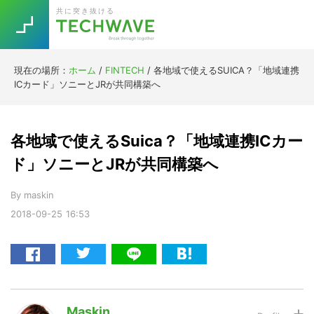
Skip
Skip
Skip
Skip
共に突き抜ける
to
to
to
to
primary
main
primary
footer
navigation
content
sidebar
現在の場所：
ホーム
/
FINTECH
/
各地域で使えるSUICA？「地域連携
Trend
ICカード」ソニーとJRが共同構築へ
今話題の注目キーワード
Keywords
各地域で使えるSuica？「地域連携ICカー
5G
Asana
テレワーク
ド」ソニーとJRが共同構築へ
TOPICS
ニューノーマル
By
maskin
2018-09-25
16:53
[Startup]
RE:LIFE
[Voice Edition]
Re:Work
Daily
Weekly
Monthly
Maskin
[YouTube]
AI