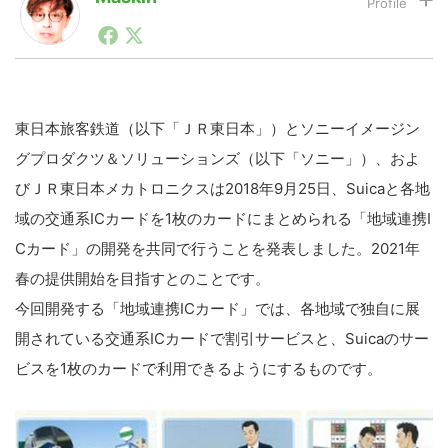
1990年代初頭から記者としてまた起業家としてITスタ
ートアップ業界のハードウェアからソフトウェアの事業
LINE
暗号資産
創出に関わる。シリコンバレーやEU等でのスタートア
ップを経験。日本ではネットエイジ等に所属、大手企業
の新規事業創出に協力。ブログやSNS、LINEなどの誕
生から普及成長までを最前線で見てきた生き字引として
東日本旅客鉄道（以下「ＪＲ東日本」）とソニーイメージン
投資家登録
Drone
注目される。通信キャリアのニュースポータルの創業デ
グプロダクツ＆ソリューションズ（以下「ソニー」）、およ
スクとして数億PV事業に。世界最大IT系メディア（ス
ペイン）の元日本編集長、World Innovation Lab(WiL)
びＪＲ東日本メカトロニクスは2018年9月25日、Suicaと各地
などを経て、現在、スタートアップ支援側の取り組みに
特集
VR/AR
域の交通系ICカードを1枚のカードにまとめられる「地域連携I
注力中。
Cカード」の開発を共同で行うことを発表しました。2021年
Block Data Bank
春の提供開始を目指すとのことです。
今回開発する「地域連携ICカード」では、各地域で独自に展
開されている交通系ICカードで割引サービスと、Suicaのサー
ビスを1枚のカードで利用できるようにするものです。