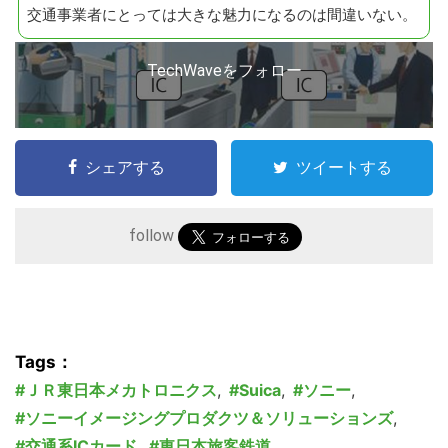
交通事業者にとっては大きな魅力になるのは間違いない。
TechWaveをフォロー
シェアする
ツイートする
follow
Tags：
ＪＲ東日本メカトロニクス
,
Suica
,
ソニー
,
ソニーイメージングプロダクツ＆ソリューションズ
,
交通系ICカード
,
東日本旅客鉄道