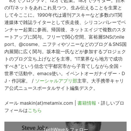
8才でプログラマ、12才で起業。18才でライター。日米
のIT/ネットをあれこれ見つつ、生み伝えることを生業と
して今ここに。1990年代は週刊アスキーなど多数のIT関
連媒体で雑誌ライターとして疾走後、シリコンバレーでベ
ンチャー起業に参画。帰国後、ネットエイジで複数のスタ
ートアップに関与。フリーで関心空間、富裕層SNSのnile
port、@cosme、ニフティやソニーなどのブログ＆SNS国
内展開に広く関与。坂本龍一氏などが参加するプロジェク
トのブログ立ち上げなどを主導。“IT業界なら地方で成功
すべき”という信念で宇都宮市から子育てしながら全国・
こ
世界で活動中。emacs使い。イベントオーガナイザー・D
の
J・作詞家。 /
ソーシャルアプリ部
主宰。大手携帯キャリ
サ
ア公式ニュースポータルサイト編集デスク。
イ
メール maskin(at)metamix.com |
書籍情報
・詳しいプロ
ト
フィールは
こちら
を
検
索
TechWaveをフォロー