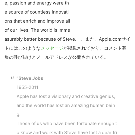
e, passion and energy were th
e source of countless innovati
ons that enrich and improve all
of our lives. The world is imme
asurably better because of Steve.」。また、Apple.comサイ
トにはこのような
メッセージ
が掲載されており、コメント募
集の呼び掛けとメールアドレスが公開されている。
“
Steve Jobs
1955-2011
Apple has lost a visionary and creative genius,
and the world has lost an amazing human bein
g.
Those of us who have been fortunate enough t
o know and work with Steve have lost a dear fri