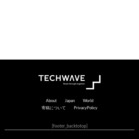
Footer
About
Japan
World
寄稿について
PrivacyPolicy
[footer_backtotop]