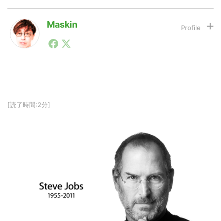
Maskin
LINE
暗号資産
1990年代初頭から記者としてまた起業家としてITスタ
ートアップ業界のハードウェアからソフトウェアの事業
創出に関わる。シリコンバレーやEU等でのスタートア
投資家登録
Drone
ップを経験。日本ではネットエイジ等に所属、大手企業
の新規事業創出に協力。ブログやSNS、LINEなどの誕
生から普及成長までを最前線で見てきた生き字引として
注目される。通信キャリアのニュースポータルの創業デ
特集
VR/AR
[読了時間:2分]
スクとして数億PV事業に。世界最大IT系メディア（ス
ペイン）の元日本編集長、World Innovation Lab(WiL)
などを経て、現在、スタートアップ支援側の取り組みに
注力中。
Block Data Bank