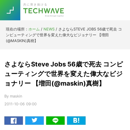
Skip
Skip
Skip
Skip
共に突き抜ける
to
to
to
to
primary
main
primary
footer
navigation
content
sidebar
現在の場所：
ホーム
/
NEWS
/
さよならSTEVE JOBS 56歳で死去 コ
Trend
ンピューティングで世界を変えた偉大なビジョナリー 【増田
今話題の注目キーワード
(@MASKIN)真樹】
Keywords
さよならSteve Jobs 56歳で死去 コンピ
5G
Asana
テレワーク
TOPICS
ューティングで世界を変えた偉大なビジ
ニューノーマル
ョナリー 【増田(@maskin)真樹】
[Startup]
RE:LIFE
By
maskin
2011-10-06
09:00
[Voice Edition]
Re:Work
Daily
Weekly
Monthly
[YouTube]
AI