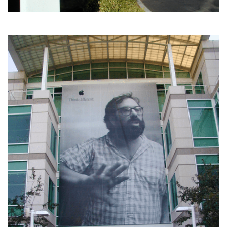
こ
の
サ
イ
ト