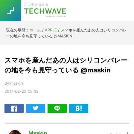
Skip
Skip
Skip
Skip
共に突き抜ける
to
to
to
to
primary
main
primary
footer
navigation
content
sidebar
現在の場所：
ホーム
/
APPLE
/
スマホを産んだあの人はシリコンバレ
Trend
ーの地を今も見守っている @MASKIN
今話題の注目キーワード
Keywords
スマホを産んだあの人はシリコンバレー
5G
Asana
テレワーク
の地を今も見守っている @maskin
TOPICS
ニューノーマル
By
maskin
2017-02-23
09:32
[Startup]
RE:LIFE
[Voice Edition]
Re:Work
Daily
Weekly
Monthly
Maskin
[YouTube]
AI