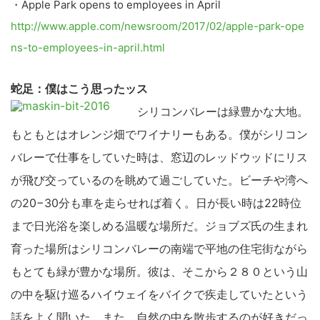
・Apple Park opens to employees in April
http://www.apple.com/newsroom/2017/02/apple-park-ope
ns-to-employees-in-april.html
蛇足：僕はこう思ったッス
シリコンバレーは緑豊かな大地。
もともとはオレンジ畑でワイナリーもある。僕がシリコン
バレーで仕事をしていた時は、窓辺のレッドウッドにリス
が飛び交っているのを眺めて過ごしていた。ビーチや湾へ
の20−30分も車を走らせれば着く。日が長い時は22時位
まで日光浴を楽しめる温暖な場所だ。ジョブズ氏の生まれ
育った場所はシリコンバレーの南端で平地の住宅街ながら
もとても緑が豊かな場所。彼は、そこから２８０という山
の中を駆け巡るハイウェイをバイクで疾走していたという
話をよく聞いた。また、自然の中を散歩するのが好きだっ