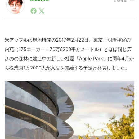
1990年代初頭から記者としてまた起業家としてITスタ
ートアップ業界のハードウェアからソフトウェアの事業
LINE
暗号資産
創出に関わる。シリコンバレーやEU等でのスタートア
ップを経験。日本ではネットエイジ等に所属、大手企業
の新規事業創出に協力。ブログやSNS、LINEなどの誕
生から普及成長までを最前線で見てきた生き字引として
米アップルは現地時間の2017年2月22日、東京・明治神宮の
投資家登録
Drone
注目される。通信キャリアのニュースポータルの創業デ
内苑（175エーカー＝70万8200平方メートル）とほぼ同じ広
スクとして数億PV事業に。世界最大IT系メディア（ス
ペイン）の元日本編集長、World Innovation Lab(WiL)
さのの森林に建造中の新しい社屋「Apple Park」に同年4月か
などを経て、現在、スタートアップ支援側の取り組みに
特集
VR/AR
ら従業員1万2000人が入居を開始する予定と発表しました。
注力中。
Block Data Bank