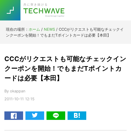
Skip
Skip
Skip
Skip
共に突き抜ける
to
to
to
to
primary
main
primary
footer
navigation
content
sidebar
現在の場所：
ホーム
/
NEWS
/
CCCがリクエストも可能なチェックイ
Trend
ンクーポンを開始！でもまだTポイントカードは必要【本田】
今話題の注目キーワード
Keywords
CCCがリクエストも可能なチェックイン
5G
Asana
テレワーク
クーポンを開始！でもまだTポイントカ
TOPICS
ードは必要【本田】
ニューノーマル
[Startup]
RE:LIFE
By
okappan
2011-10-11
12:15
[Voice Edition]
Re:Work
Daily
Weekly
Monthly
[YouTube]
AI