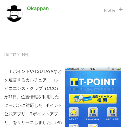
Okappan
LINE
暗号資産
投資家登録
Drone
[読了時間:1分]
特集
VR/AR
ＴポイントやTSUTAYAなど
Block Data Bank
を運営するカルチュア・コン
ビニエンス・クラブ（CCC）
が11日、位置情報を利用した
クーポンに対応したTポイント
公式アプリ「Tポイントアプ
リ」をリリースしました。iPh