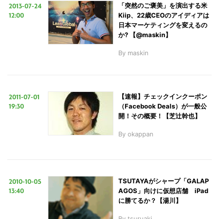
2013-07-24
「突然のご褒美」を演出する米
12:00
Kiip、22歳CEOのアイディアは
日本マーケティングを変えるの
か? 【@maskin】
By
maskin
2011-07-01
【速報】チェックインクーポン
19:30
（Facebook Deals）が一般公
開！その概要！【芝辻幹也】
By
okappan
2010-10-05
TSUTAYAがシャープ「GALAP
13:40
AGOS」向けに仮想店舗 iPad
に勝てるか？【湯川】
By
tsuruaki