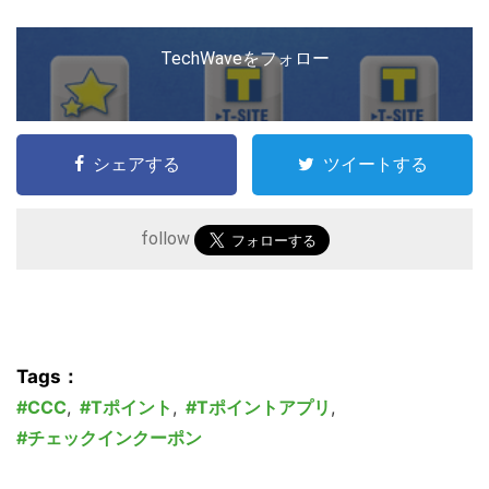
を
検
TechWaveをフォロー
索
す
る
シェアする
ツイートする
follow
Tags：
CCC
,
Tポイント
,
Tポイントアプリ
,
チェックインクーポン