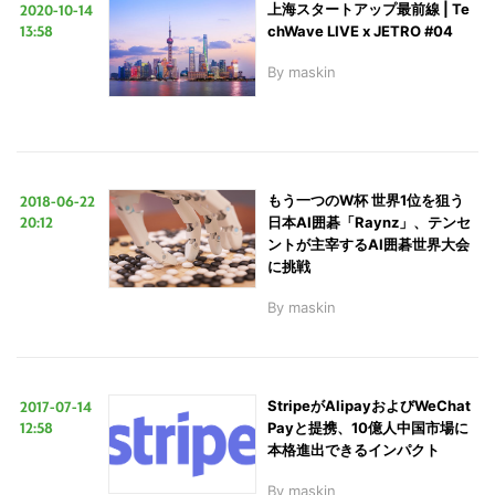
2020-10-14
上海スタートアップ最前線 | Te
13:58
chWave LIVE x JETRO #04
By
maskin
2018-06-22
もう一つのW杯 世界1位を狙う
20:12
日本AI囲碁「Raynz」、テンセ
ントが主宰するAI囲碁世界大会
に挑戦
By
maskin
2017-07-14
StripeがAlipayおよびWeChat
12:58
Payと提携、10億人中国市場に
本格進出できるインパクト
By
maskin