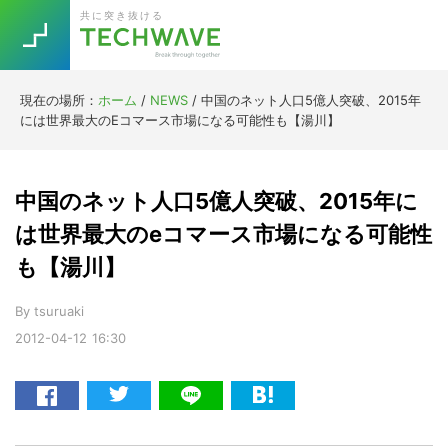
Skip
Skip
Skip
Skip
共に突き抜ける
to
to
to
to
primary
main
primary
footer
navigation
content
sidebar
現在の場所：
ホーム
/
NEWS
/
中国のネット人口5億人突破、2015年
Trend
には世界最大のEコマース市場になる可能性も【湯川】
今話題の注目キーワード
Keywords
中国のネット人口5億人突破、2015年に
5G
Asana
テレワーク
は世界最大のeコマース市場になる可能性
TOPICS
も【湯川】
ニューノーマル
[Startup]
RE:LIFE
By
tsuruaki
2012-04-12
16:30
[Voice Edition]
Re:Work
Daily
Weekly
Monthly
[YouTube]
AI