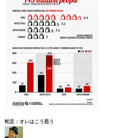
こ
の
サ
イ
ト
を
検
索
す
蛇足：オレはこう思う
る