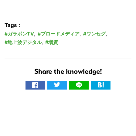
こ
の
サ
Tags：
イ
ガラポンTV
,
ブロードメディア
,
ワンセグ
,
ト
地上波デジタル
,
増資
を
検
索
す
Share the knowledge!
る