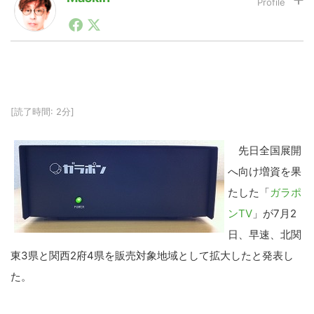
1990年代初頭から記者としてまた起業家としてITスタ
ートアップ業界のハードウェアからソフトウェアの事業
LINE
暗号資産
創出に関わる。シリコンバレーやEU等でのスタートア
ップを経験。日本ではネットエイジ等に所属、大手企業
の新規事業創出に協力。ブログやSNS、LINEなどの誕
生から普及成長までを最前線で見てきた生き字引として
投資家登録
Drone
注目される。通信キャリアのニュースポータルの創業デ
[読了時間: 2分]
スクとして数億PV事業に。世界最大IT系メディア（ス
ペイン）の元日本編集長、World Innovation Lab(WiL)
などを経て、現在、スタートアップ支援側の取り組みに
特集
VR/AR
先日全国展開
注力中。
へ向け増資を果
Block Data Bank
たした「
ガラポ
ンTV
」が7月2
日、早速、北関
東3県と関西2府4県を販売対象地域として拡大したと発表し
た。