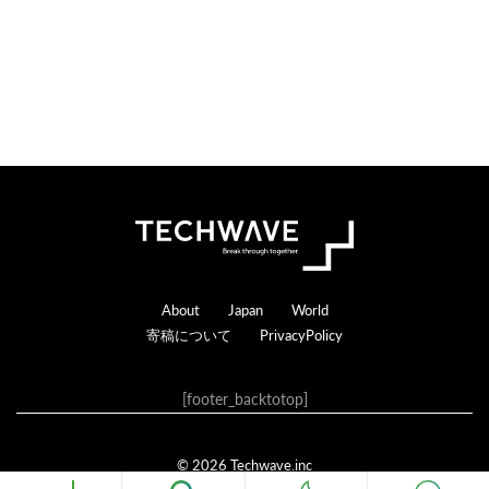
Footer
About
Japan
World
寄稿について
PrivacyPolicy
[footer_backtotop]
© 2026 Techwave.inc