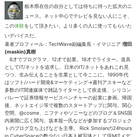
栃木県在住の自分としては待ちに待った拡大のニ
ュース。ネット中心でテレビを見ない人にこそ、
この
体験
をして頂きたい。より多くの人に使ってもらいた
いデバイスだ。
著者プロフィール：TechWave副編集長・イマジニア
増田
(maskin)真樹
8才でプログラマ、12才で起業。18才でライター。道具
としてIT/ネットを追求し、日米のIT/ネットをあれこれ見
つつ、生み伝えることを生業として今ここに。1990年代
はソフト/ハード開発&マーケティング→週刊アスキーなど
多数のIT関連媒体で雑誌ライターとして疾走後、シリコン
バレーで証券情報サービスベンチャーの起業に参画。帰国
後、ネットエイジ等で複数のスタートアップに関与。関心
空間、@cosme、ニフティやソニーなどのブログ＆SNS国
内展開に広く関与。坂本龍一氏などが参加するプロジェク
トのブログ立ち上げなどを主導。 Rick Smolanの24hours
in CyberSpaceの数少ない日本人被写体として現MITメデ