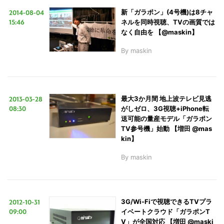
2014-08-04
新「ガラポン」(4号機)は8チャ
15:46
ネルを同時視聴、TVの画質では
なく自由を 【@maskin】
By
maskin
2013-03-28
最大3か月間 地上波テレビ見逃
08:30
がしゼロ、3G視聴+iPhone転
送可能の量産モデル「ガラポン
TV参号機」始動 【増田 @mas
kin】
By
maskin
2012-10-31
3G/Wi-Fiで視聴できるTVプラ
09:00
イベートクラウド「ガラポンT
V」が全国対応 【増田 @maski