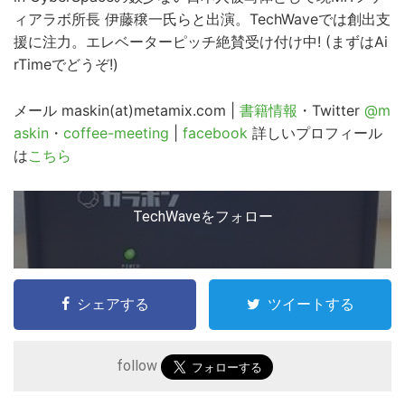
ィアラボ所長 伊藤穣一氏らと出演。TechWaveでは創出支
援に注力。エレベーターピッチ絶賛受け付け中! (まずはAi
rTimeでどうぞ!)
メール maskin(at)metamix.com |
書籍情報
・Twitter
@m
askin
・
coffee-meeting
|
facebook
詳しいプロフィール
は
こちら
TechWaveをフォロー
シェアする
ツイートする
follow