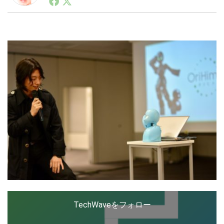
ートアップ業界のハードウェアからソフトウェアの事業
創出に関わる。シリコンバレーやEU等でのスタートア
ップを経験。日本ではネットエイジ等に所属、大手企業
LINE
暗号資産
の新規事業創出に協力。ブログやSNS、LINEなどの誕
生から普及成長までを最前線で見てきた生き字引として
注目される。通信キャリアのニュースポータルの創業デ
スクとして数億PV事業に。世界最大IT系メディア（ス
投資家登録
Drone
ペイン）の元日本編集長、World Innovation Lab(WiL)
などを経て、現在、スタートアップ支援側の取り組みに
注力中。
特集
VR/AR
Block Data Bank
TechWaveをフォロー