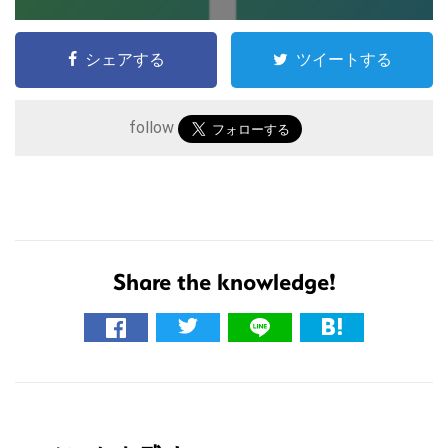
シェアする
ツイートする
follow
Share the knowledge!
こ
の
サ
イ
R
ト
を
e