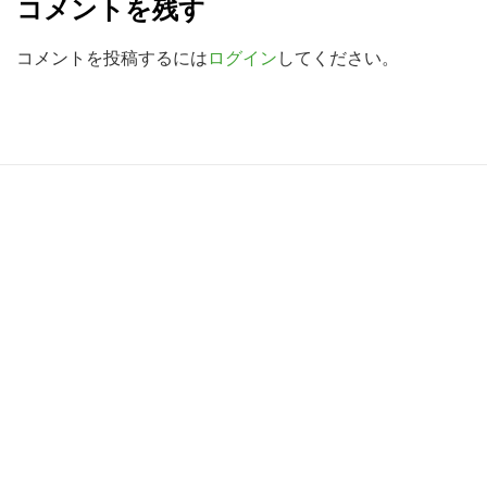
コメントを残す
検
a
索
d
コメントを投稿するには
ログイン
してください。
す
e
る
r
I
R
n
e
t
a
e
d
r
e
a
r
c
I
t
n