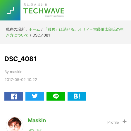
Skip
Skip
Skip
Skip
共に突き抜ける
to
to
to
to
primary
main
primary
footer
navigation
content
sidebar
現在の場所：
ホーム
/
「孤独」は消せる。オリィ＝吉藤健太朗氏の生
Trend
き方について
/
DSC_4081
今話題の注目キーワード
Keywords
DSC_4081
5G
Asana
テレワーク
TOPICS
By
maskin
ニューノーマル
2017-05-02
10:22
[Startup]
RE:LIFE
[Voice Edition]
Re:Work
Daily
Weekly
Monthly
Maskin
1990年代初頭から記者としてまた起業家としてITスタ
[YouTube]
AI