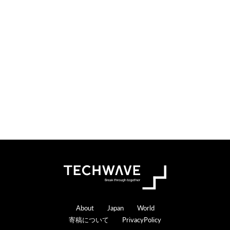
i
t
o
e
n
r
s
a
c
t
i
o
n
s
Footer
About
Japan
World
寄稿について
PrivacyPolicy