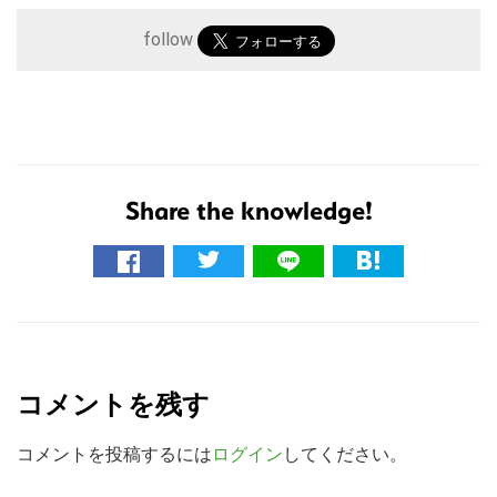
follow
Share the knowledge!
こ
の
サ
R
イ
e
ト
コメントを残す
a
を
検
d
コメントを投稿するには
ログイン
してください。
索