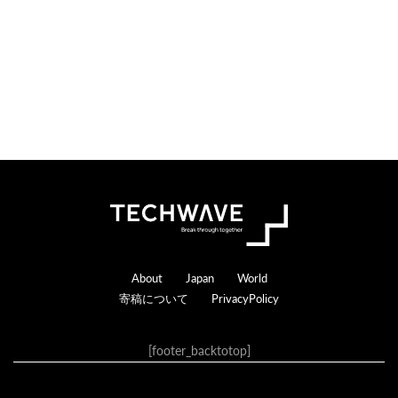
s
a
c
t
i
o
n
s
Footer
About
Japan
World
寄稿について
PrivacyPolicy
[footer_backtotop]