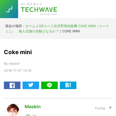
Skip
Skip
Skip
Skip
共に突き抜ける
to
to
to
to
primary
main
primary
footer
navigation
content
sidebar
現在の場所：
ホーム
/
QRコード決済専用自販機 COKE MINI（コーク
Trend
ミニ）、無人店舗の先駆けなるか？
/
COKE MINI
今話題の注目キーワード
Keywords
Coke mini
5G
Asana
テレワーク
TOPICS
By
maskin
ニューノーマル
2018-11-07
14:18
[Startup]
RE:LIFE
[Voice Edition]
Re:Work
Daily
Weekly
Monthly
Maskin
1990年代初頭から記者としてまた起業家としてITスタ
[YouTube]
AI