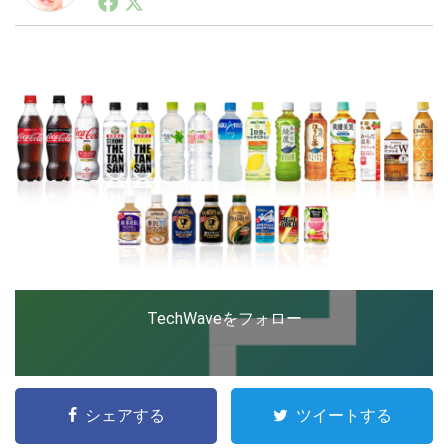
ートアップ業界のハードウェアからソフトウェアの事業
創出に関わる。シリコンバレーやEU等でのスタートア
ップを経験。日本ではネットエイジ等に所属、大手企業
LINE
暗号資産
の新規事業創出に協力。ブログやSNS、LINEなどの誕
生から普及成長までを最前線で見てきた生き字引として
注目される。通信キャリアのニュースポータルの創業デ
スクとして数億PV事業に。世界最大IT系メディア（ス
投資家登録
Drone
ペイン）の元日本編集長、World Innovation Lab(WiL)
などを経て、現在、スタートアップ支援側の取り組みに
注力中。
特集
VR/AR
Block Data Bank
TechWaveをフォロー
シェアする
ツイートする