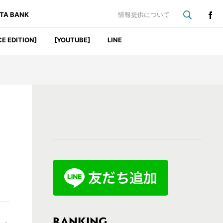
ATA BANK
情報提供について
CE EDITION]
[YOUTUBE]
LINE
最
初
の
サ
イ
ド
バ
RANKING