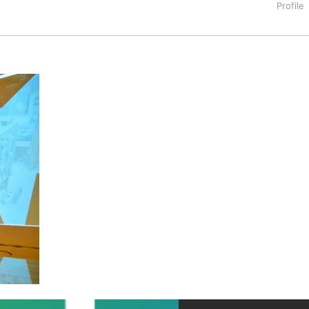
タートアップ業界のハードウェアからソフトウェアの事業創出に関わ
。日本ではネットエイジ等に所属、大手企業の新規事業創出に協
でを最前線で見てきた生き字引として注目される。通信キャリアのニ
T系メディア（スペイン）の元日本編集長、World Innovati
援側の取り組みに注力中。