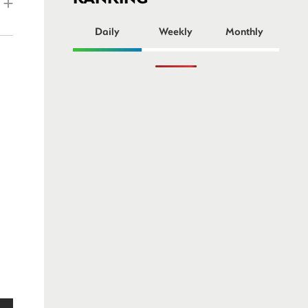
ー
Daily
Weekly
Monthly