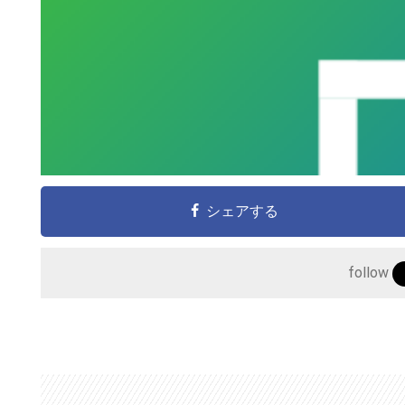
シェアする
follow
こ
の
サ
イ
ト