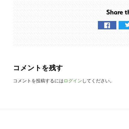
を
Share t
検
索
す
る
R
e
コメントを残す
a
d
コメントを投稿するには
ログイン
してください。
e
r
R
I
e
n