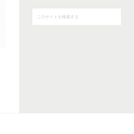
こ
の
サ
イ
ト
を
検
索
す
る