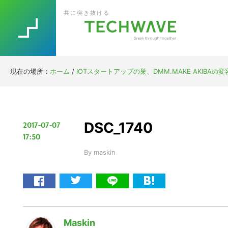
Skip
Skip
Skip
Skip
共に突き抜ける
to
to
to
to
primary
main
primary
footer
navigation
content
sidebar
現在の場所：
ホーム
/
IOTスタートアップの巣、DMM.MAKE AKIBAの
DSC_1740
2017-07-07
17:50
By
maskin
Maskin