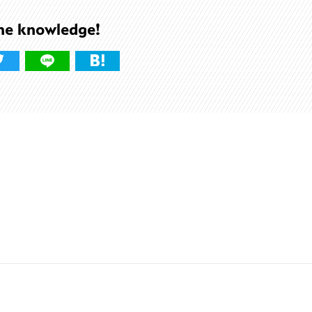
he knowledge!