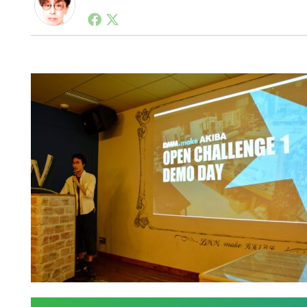
1990年代初頭から記者としてまた起業家としてITス
る。シリコンバレーやEU等でのスタートアップを経験
力。ブログやSNS、LINEなどの誕生から普及成長ま
ュースポータルの創業デスクとして数億PV事業に。世界最大I
on Lab(WiL)などを経て、現在、スタートアップ支