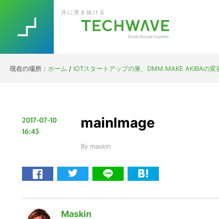
Skip
Skip
Skip
Skip
共に突き抜ける
to
to
to
to
primary
main
primary
footer
navigation
content
sidebar
現在の場所：
ホーム
/
IOTスタートアップの巣、DMM.MAKE AKIBAの
mainImage
2017-07-10
16:43
By
maskin
Maskin