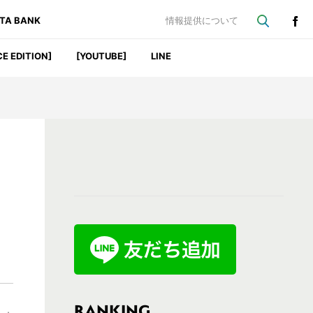
ATA BANK
情報提供について
CE EDITION]
[YOUTUBE]
LINE
最
初
の
サ
イ
ド
バ
RANKING