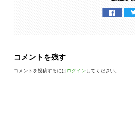
検
索
す
る
R
e
コメントを残す
a
d
コメントを投稿するには
ログイン
してください。
e
r
R
I
e
n
a
t