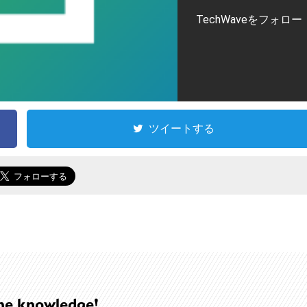
TechWaveをフォロー
ツイートする
he knowledge!