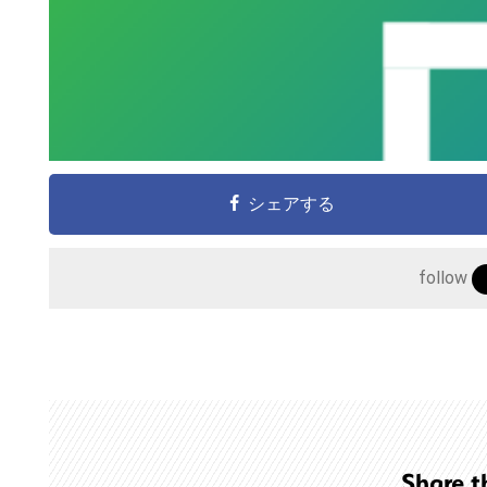
シェアする
follow
こ
の
サ
イ
ト
Share t
を