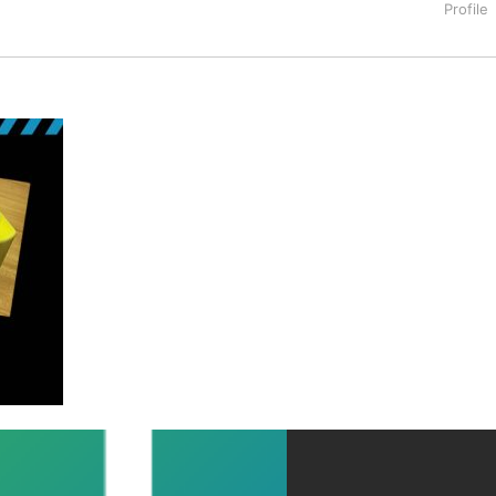
タートアップ業界のハードウェアからソフトウェアの事業創出に関わ
。日本ではネットエイジ等に所属、大手企業の新規事業創出に協
でを最前線で見てきた生き字引として注目される。通信キャリアのニ
T系メディア（スペイン）の元日本編集長、World Innovati
援側の取り組みに注力中。