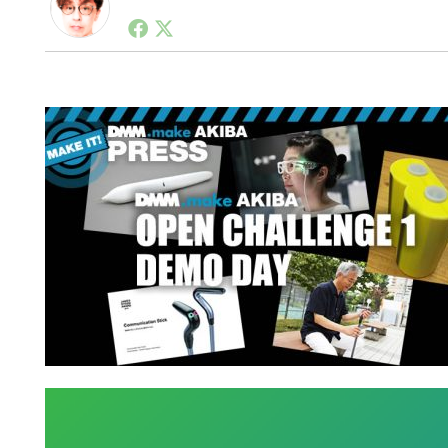
1990年代初頭から記者としてまた起業家としてITス
る。シリコンバレーやEU等でのスタートアップを経験
力。ブログやSNS、LINEなどの誕生から普及成長ま
ュースポータルの創業デスクとして数億PV事業に。世界最大I
on Lab(WiL)などを経て、現在、スタートアップ支