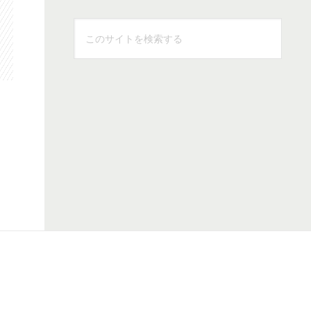
こ
の
サ
イ
ト
を
検
索
す
る