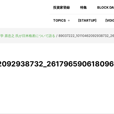
投資家登録
特集
BLOCK D
TOPICS
[STARTUP]
[VOI
学 原忠之 氏が日米格差について語る
/
89037222_10110462092938732_2
2092938732_26179659061809