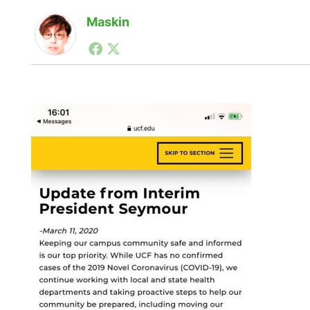
Maskin
1990年代初頭から記者としてまた起業家としてITス
る。シリコンバレーやEU等でのスタートアップを経験
力。ブログやSNS、LINEなどの誕生から普及成長ま
ュースポータルの創業デスクとして数億PV事業に。世界最大I
on Lab(WiL)などを経て、現在、スタートアップ支