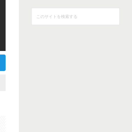
こ
の
サ
イ
ト
を
検
索
す
る