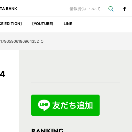
ATA BANK
情報提供について
CE EDITION]
[YOUTUBE]
LINE
617965906180964352_O
最
64
初
の
サ
イ
ド
バ
RANKING