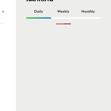
ー
Daily
Weekly
Monthly