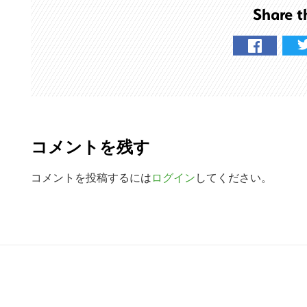
Share t
R
e
コメントを残す
a
d
コメントを投稿するには
ログイン
してください。
e
r
R
I
e
n
a
t