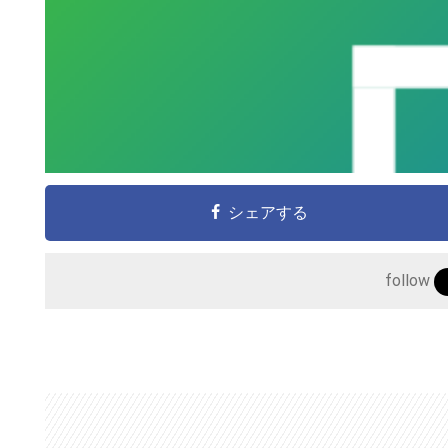
こ
の
サ
イ
ト
シェアする
を
検
follow
索
す
る