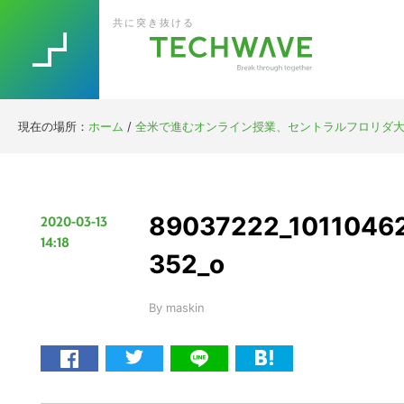
Skip
Skip
Skip
Skip
共に突き抜ける
to
to
to
to
primary
main
primary
footer
navigation
content
sidebar
現在の場所：
ホーム
/
全米で進むオンライン授業、セントラルフロリダ大
89037222_1011046
2020-03-13
14:18
352_o
By
maskin