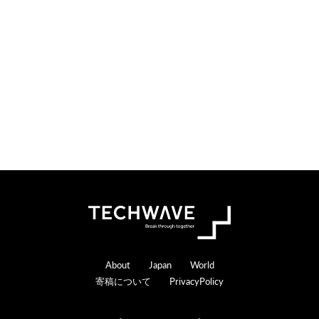
o
e
n
r
s
a
c
t
i
o
n
s
Footer
About
Japan
World
寄稿について
PrivacyPolicy