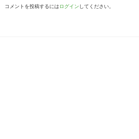
索
d
コメントを投稿するには
ログイン
してください。
す
e
る
r
I
R
n
e
t
a
e
d
r
e
a
r
c
I
t
n
i
t