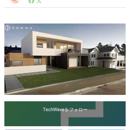
ートアップ業界のハードウェアからソフトウェアの事業
創出に関わる。シリコンバレーやEU等でのスタートア
ップを経験。日本ではネットエイジ等に所属、大手企業
LINE
暗号資産
の新規事業創出に協力。ブログやSNS、LINEなどの誕
生から普及成長までを最前線で見てきた生き字引として
注目される。通信キャリアのニュースポータルの創業デ
スクとして数億PV事業に。世界最大IT系メディア（ス
投資家登録
Drone
ペイン）の元日本編集長、World Innovation Lab(WiL)
などを経て、現在、スタートアップ支援側の取り組みに
注力中。
特集
VR/AR
Block Data Bank
TechWaveをフォロー