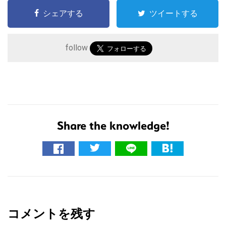
シェアする
ツイートする
follow
Share the knowledge!
こ
の
サ
イ
R
ト
e
を
コメントを残す
a
検