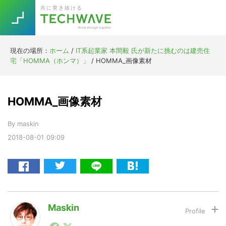
Skip
Skip
Skip
Skip
共に突き抜ける
to
to
to
to
primary
main
primary
footer
navigation
content
sidebar
現在の場所：
ホーム
/
IT系起業家 本間毅 氏が新たに挑むのは建売住
Trend
宅「HOMMA（ホンマ）」
/
HOMMA_画像素材
今話題の注目キーワード
Keywords
HOMMA_画像素材
5G
Asana
テレワーク
TOPICS
By
maskin
ニューノーマル
2018-08-01
09:09
[Startup]
RE:LIFE
[Voice Edition]
Re:Work
Daily
Weekly
Monthly
Maskin
1990年代初頭から記者としてまた起業家としてITスタ
[YouTube]
AI