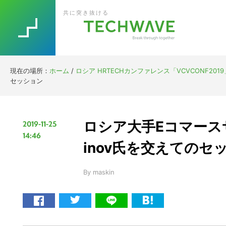
Skip
Skip
Skip
Skip
共に突き抜ける
to
to
to
to
primary
main
primary
footer
navigation
content
sidebar
現在の場所：
ホーム
/
ロシア HRTECHカンファレンス「VCVCONF20
セッション
ロシア大手Eコマースサイト
2019-11-25
14:46
inov氏を交えてのセ
By
maskin