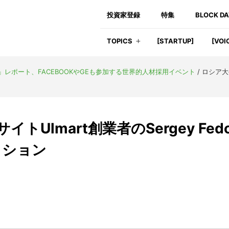
投資家登録
特集
BLOCK D
TOPICS
[STARTUP]
[VOI
19」レポート、FACEBOOKやGEも参加する世界的人材採用イベント
/
ロシア大手
Ulmart創業者のSergey Fedo
ッション