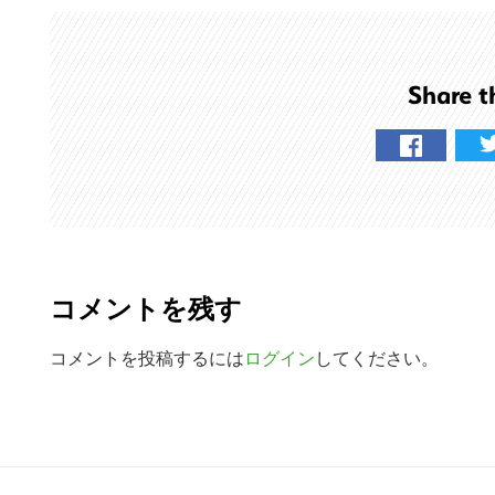
ト
を
検
Share t
索
す
る
R
e
コメントを残す
a
d
コメントを投稿するには
ログイン
してください。
e
r
R
I