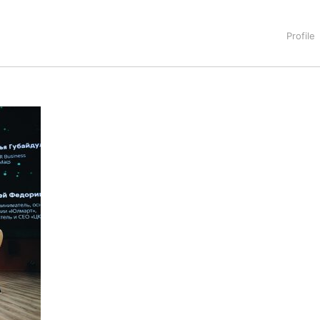
タートアップ業界のハードウェアからソフトウェアの事業創出に関わ
。日本ではネットエイジ等に所属、大手企業の新規事業創出に協
でを最前線で見てきた生き字引として注目される。通信キャリアのニ
T系メディア（スペイン）の元日本編集長、World Innovati
援側の取り組みに注力中。