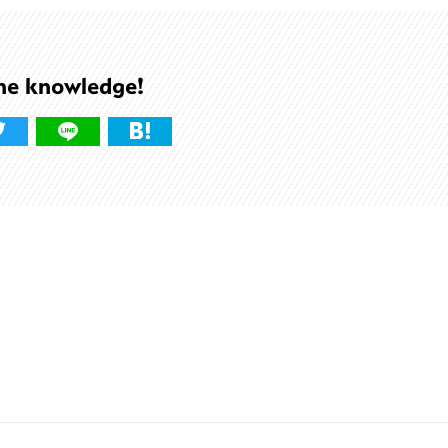
he knowledge!