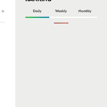
ー
Daily
Weekly
Monthly