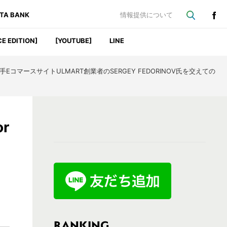
ATA BANK
情報提供について
CE EDITION]
[YOUTUBE]
LINE
EコマースサイトULMART創業者のSERGEY FEDORINOV氏を交えての
最
r
初
の
サ
イ
ド
バ
RANKING