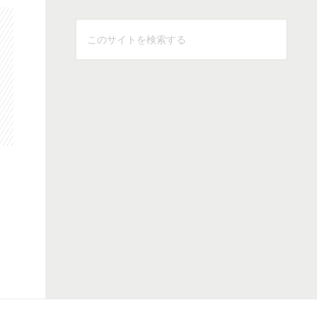
こ
の
サ
イ
ト
を
検
索
す
る