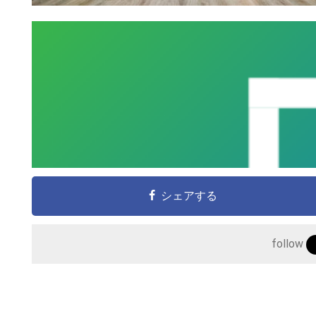
シェアする
follow
こ
の
サ
イ