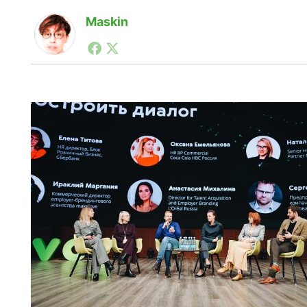
Maskin
1990年代初頭から記者としてまた起業家としてITス
る。シリコンバレーやEU等でのスタートアップを経験
力。ブログやSNS、LINEなどの誕生から普及成長ま
ュースポータルの創業デスクとして数億PV事業に。世界最大I
on Lab(WiL)などを経て、現在、スタートアップ支