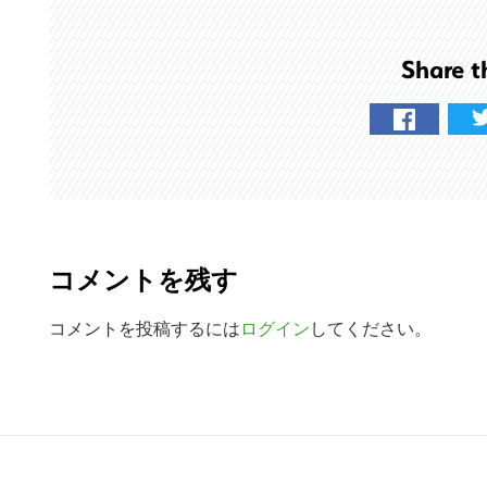
ト
を
Share t
検
索
す
る
R
e
コメントを残す
a
d
コメントを投稿するには
ログイン
してください。
e
r
R
I