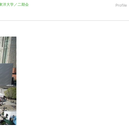
東洋大学／二期会
資系広告代理店、FIFAマーケティング等を経て、コロンビア大学
ト・ディズニー・ジャパンに転職。現在、グロービス経営大学院大
学講師。アドテックのモデレーターやNHK「あさイチ」コメンテ
ケティング入門』 （ディスカヴァー21社）は日本説得交渉学会学
たし、二期会に所属する声楽家としても活動。二期会サロン・コン
タリアやアメリカの音楽祭への定期的な参加に加え、オペラでは
）「不思議の国のアリス」（女王）等で出演。日本歌曲の世界での
で日本歌曲を披露。CD：「日本の唄〜花の如く」（opus55）。東
員。