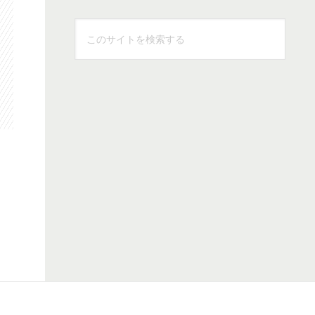
こ
の
サ
イ
ト
を
検
索
す
る