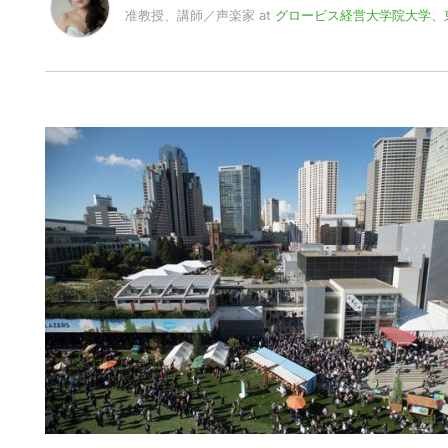
准教授、講師／声楽家
at
グロービス経営大学院大学、
声楽家とマーケターのマルチキャリアを歩む。電通、外
でMBAを取得。帰国後は、マッキンゼーを経てウォル
学で准教授、及びファカルティ本部主任研究員。東洋大
ーターなどを務める。著書『ここからはじめる実践マー
会賞を受賞。 その一方、数々のコンクールで入賞を果
サートやラ・フォル・ジュルネなどのコンサート、イ
「こうもり」（ロザリンデ）「ラ・ボエーム」（ミミ
浸透活動に力を入れており、2014、15年には国連本部
京二期会、日本演奏連盟会員。カンターレ2020実行委