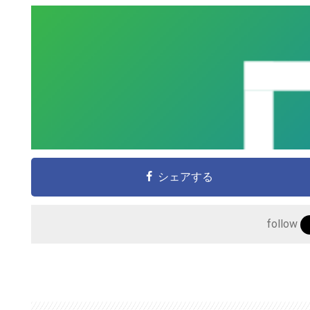
シェアする
follow
こ
の
サ
イ