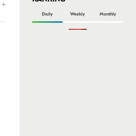
ー
Daily
Weekly
Monthly