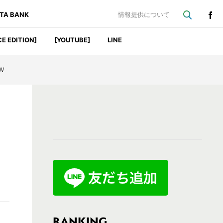
ATA BANK
情報提供について
CE EDITION]
[YOUTUBE]
LINE
W
最
初
の
サ
イ
ド
バ
RANKING