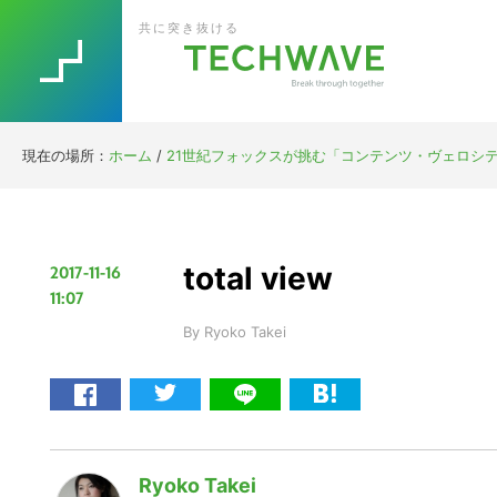
Skip
Skip
Skip
Skip
共に突き抜ける
to
to
to
to
primary
main
primary
footer
navigation
content
sidebar
現在の場所：
ホーム
/
21世紀フォックスが挑む「コンテンツ・ヴェロシ
total view
2017-11-16
11:07
By
Ryoko Takei
Ryoko Takei