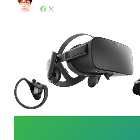
1990年代初頭から記者としてまた起業家としてITス
る。シリコンバレーやEU等でのスタートアップを経験
力。ブログやSNS、LINEなどの誕生から普及成長ま
ュースポータルの創業デスクとして数億PV事業に。世界最大I
on Lab(WiL)などを経て、現在、スタートアップ支