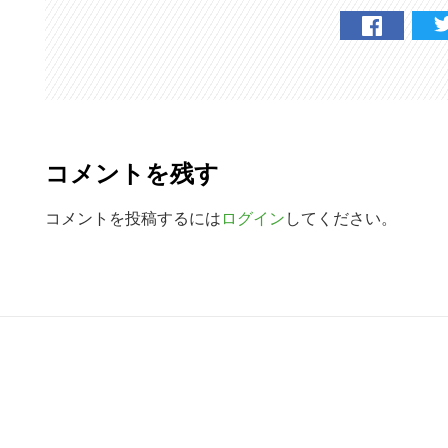
検
索
す
る
R
e
コメントを残す
a
d
コメントを投稿するには
ログイン
してください。
e
r
R
I
e
n
a
t
d
e