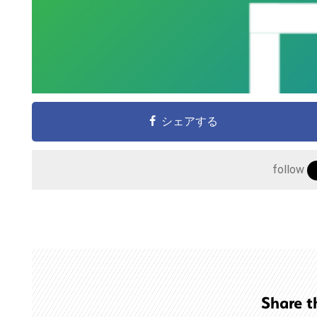
シェアする
follow
こ
の
サ
イ
ト
Share t
を