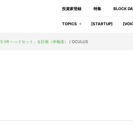
投資家登録
特集
BLOCK D
TOPICS
[STARTUP]
[VOI
LUS VR ヘッドセット」を計画（米報道）
/
OCULUS