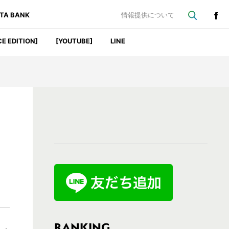
ATA BANK
情報提供について
CE EDITION]
[YOUTUBE]
LINE
最
初
の
サ
イ
ド
バ
RANKING