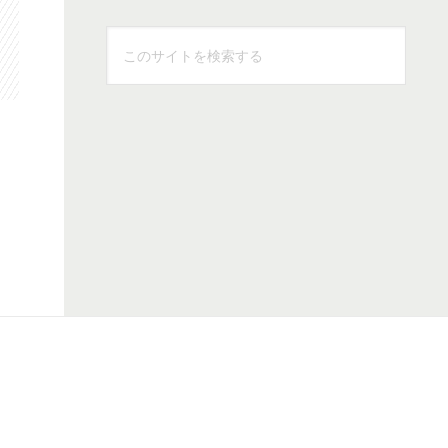
こ
の
サ
イ
ト
を
検
索
す
る