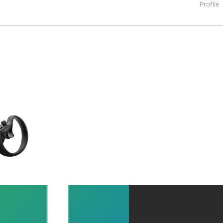
タートアップ業界のハードウェアからソフトウェアの事業創出に関わ
。日本ではネットエイジ等に所属、大手企業の新規事業創出に協
でを最前線で見てきた生き字引として注目される。通信キャリアのニ
T系メディア（スペイン）の元日本編集長、World Innovati
援側の取り組みに注力中。