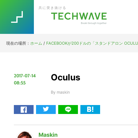
Skip
Skip
Skip
Skip
共に突き抜ける
to
to
to
to
primary
main
primary
footer
navigation
content
sidebar
現在の場所：
ホーム
/
FACEBOOKが200ドルの「スタンドアロン OCU
Oculus
2017-07-14
08:55
By
maskin
Maskin