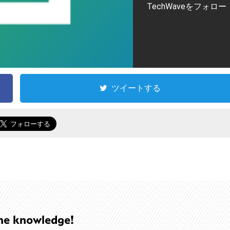
TechWaveをフォロー
ツイートする
he knowledge!