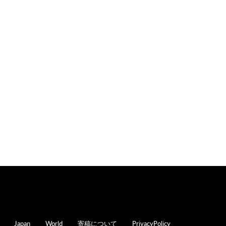
oter
Japan
World
寄稿について
PrivacyPolicy