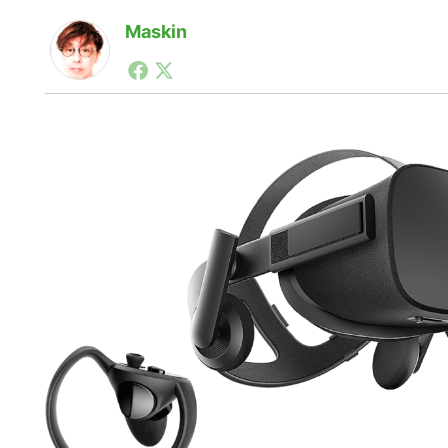
Maskin
1990年代初頭から記者としてまた起業家としてITス
る。シリコンバレーやEU等でのスタートアップを経験
力。ブログやSNS、LINEなどの誕生から普及成長ま
ュースポータルの創業デスクとして数億PV事業に。世界最大I
on Lab(WiL)などを経て、現在、スタートアップ支