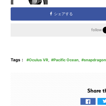
の
サ
シェアする
イ
ト
を
follow
検
索
す
る
Tags：
Oculus VR
,
Pacific Ocean
,
snapdragon
Share t