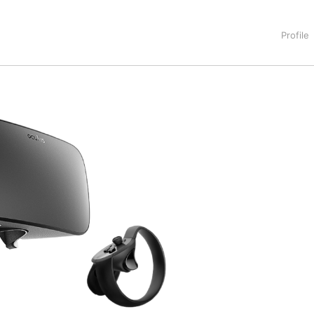
タートアップ業界のハードウェアからソフトウェアの事業創出に関わ
。日本ではネットエイジ等に所属、大手企業の新規事業創出に協
でを最前線で見てきた生き字引として注目される。通信キャリアのニ
T系メディア（スペイン）の元日本編集長、World Innovati
援側の取り組みに注力中。