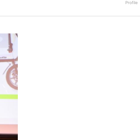
タートアップ業界のハードウェアからソフトウェアの事業創出に関わ
。日本ではネットエイジ等に所属、大手企業の新規事業創出に協
でを最前線で見てきた生き字引として注目される。通信キャリアのニ
T系メディア（スペイン）の元日本編集長、World Innovati
援側の取り組みに注力中。