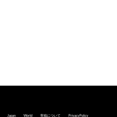
oter
Japan
World
寄稿について
PrivacyPolicy