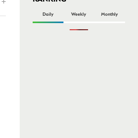
ー
Daily
Weekly
Monthly