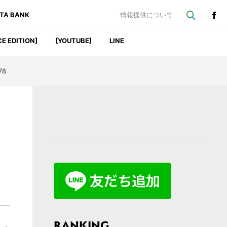
ATA BANK
情報提供について
CE EDITION]
[YOUTUBE]
LINE
78
最
初
の
サ
イ
ド
バ
RANKING