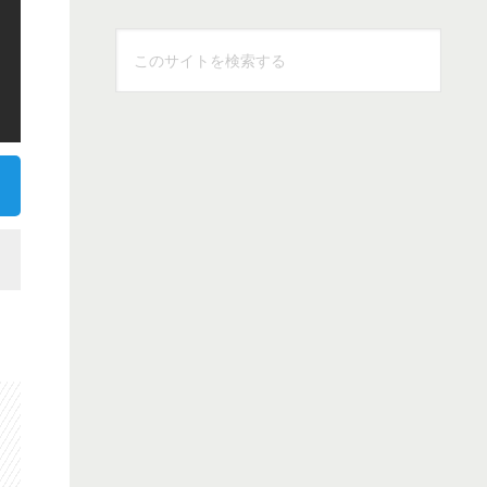
こ
の
サ
イ
ト
を
検
索
す
る