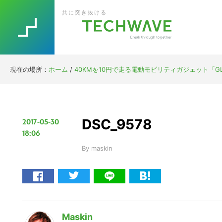
Skip
Skip
Skip
Skip
共に突き抜ける
to
to
to
to
primary
main
primary
footer
navigation
content
sidebar
現在の場所：
ホーム
/
40KMを10円で走る電動モビリティガジェット「GLAFI
DSC_9578
2017-05-30
18:06
By
maskin
Maskin