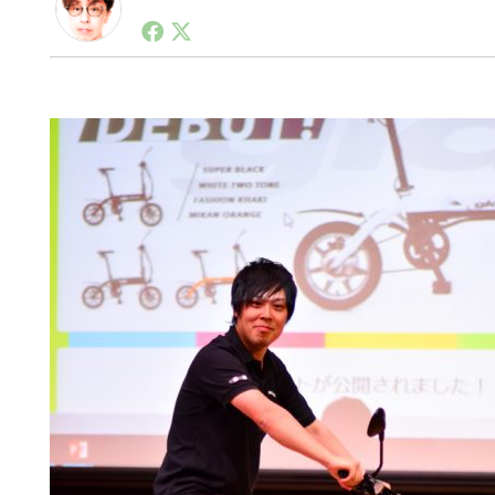
1990年代初頭から記者としてまた起業家としてITス
る。シリコンバレーやEU等でのスタートアップを経験
力。ブログやSNS、LINEなどの誕生から普及成長ま
ュースポータルの創業デスクとして数億PV事業に。世界最大I
on Lab(WiL)などを経て、現在、スタートアップ支