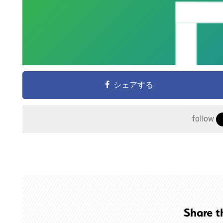
こ
の
サ
イ
シェアする
ト
を
follow
検
索
す
る
Share t