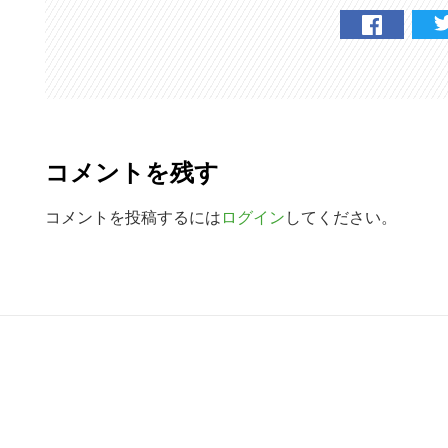
R
e
コメントを残す
a
d
コメントを投稿するには
ログイン
してください。
e
r
R
I
e
n
a
t
d
e