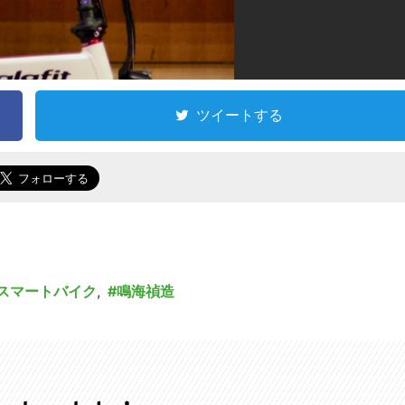
ツイートする
スマートバイク
,
鳴海禎造