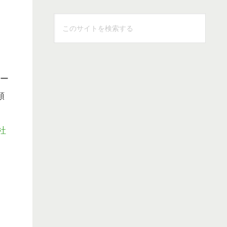
こ
0
の
サ
イ
ト
マー
を
額
検
索
社
す
る