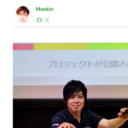
Maskin
1990年代初頭から記者としてまた起業家としてITス
る。シリコンバレーやEU等でのスタートアップを経験
力。ブログやSNS、LINEなどの誕生から普及成長ま
ュースポータルの創業デスクとして数億PV事業に。世界最大I
on Lab(WiL)などを経て、現在、スタートアップ支