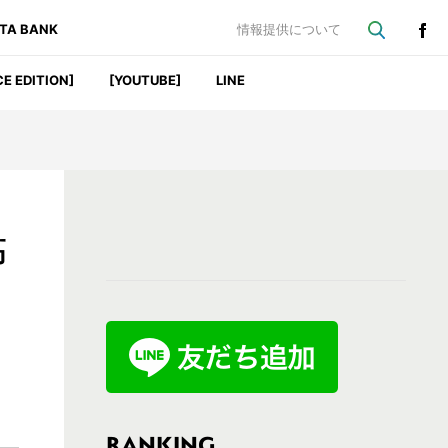
ATA BANK
情報提供について
CE EDITION]
[YOUTUBE]
LINE
最
高
初
の
サ
イ
ド
バ
RANKING