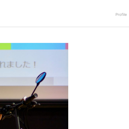
タートアップ業界のハードウェアからソフトウェアの事業創出に関わ
。日本ではネットエイジ等に所属、大手企業の新規事業創出に協
でを最前線で見てきた生き字引として注目される。通信キャリアのニ
T系メディア（スペイン）の元日本編集長、World Innovati
援側の取り組みに注力中。