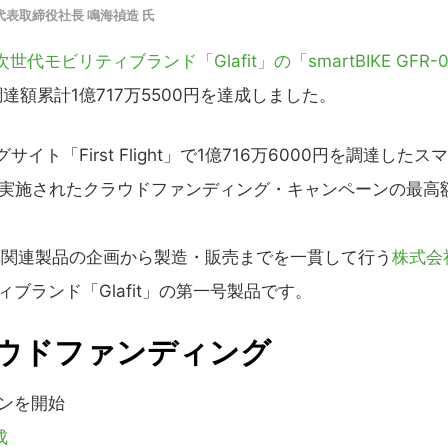
AN 代表取締役社長 鳴海禎造 氏
次世代モビリティブランド「Glafit」の「smartBIKE GFR-
、調達額累計1億717万5500円を達成しました。
「First Flight」で1億716万6000円を調達したス
で実施されたクラウドファンディング・キャンペーンの最高
の自動車関連製品の企画から製造・販売までを一貫して行う
株式会
ブランド「Glafit」の第一号製品です。
クラウドファンディング
ーンを開始
成