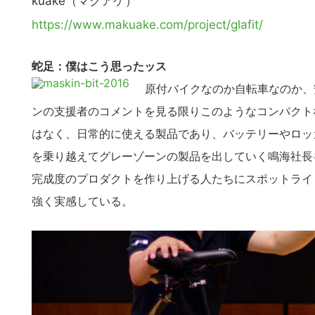
kuake（マクアケ）
の
サ
https://www.makuake.com/project/glafit/
イ
ト
蛇足：僕はこう思ったッス
を
原付バイクなのか自転車なのか、
検
ンの支援者のコメントを見る限りこのようなコンパクト
索
はなく、日常的に使える製品であり、バッテリーやロッ
す
を乗り越えてグレーゾーンの製品を出していく鳴海社長
る
完成度のプロダクトを作り上げる人たちにスポットライ
強く実感している。