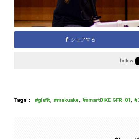
シェアする
follow
Tags：
glafit
,
makuake
,
smartBIKE GFR-01
,