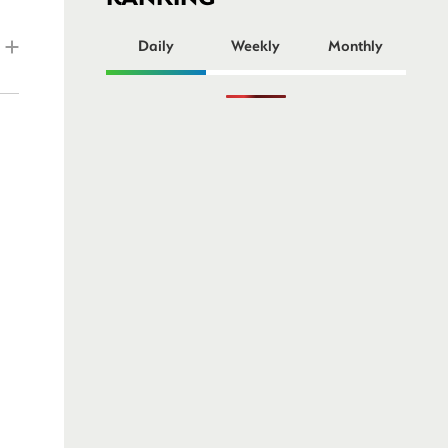
ー
Daily
Weekly
Monthly