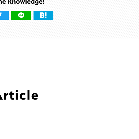
he knowledge!
ticle