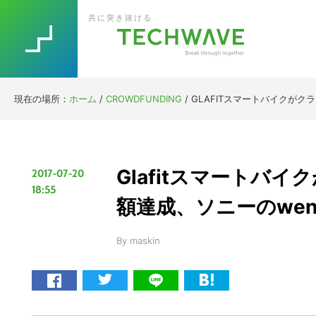
Skip
Skip
Skip
Skip
共に突き抜ける
to
to
to
to
primary
main
primary
footer
navigation
content
sidebar
現在の場所：
ホーム
/
CROWDFUNDING
/
GLAFITスマートバイクが
Glafitスマートバ
2017-07-20
18:55
額達成、ソニーのwe
By
maskin