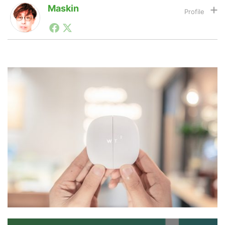
Maskin
1990年代初頭から記者としてまた起業家としてITスタ
LINE
暗号資産
ートアップ業界のハードウェアからソフトウェアの事業
創出に関わる。シリコンバレーやEU等でのスタートア
ップを経験。日本ではネットエイジ等に所属、大手企業
の新規事業創出に協力。ブログやSNS、LINEなどの誕
投資家登録
Drone
生から普及成長までを最前線で見てきた生き字引として
注目される。通信キャリアのニュースポータルの創業デ
スクとして数億PV事業に。世界最大IT系メディア（ス
ペイン）の元日本編集長、World Innovation Lab(WiL)
特集
VR/AR
などを経て、現在、スタートアップ支援側の取り組みに
注力中。
Block Data Bank