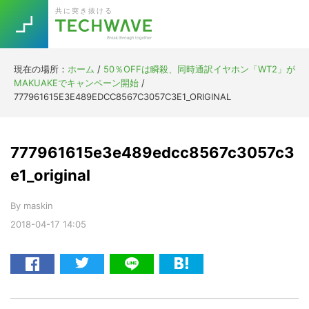
Skip
Skip
Skip
Skip
共に突き抜ける
to
to
to
to
primary
main
primary
footer
navigation
content
sidebar
現在の場所：
ホーム
/
50％OFFは瞬殺、同時通訳イヤホン「WT2」が
Trend
MAKUAKEでキャンペーン開始
/
今話題の注目キーワード
777961615E3E489EDCC8567C3057C3E1_ORIGINAL
Keywords
777961615e3e489edcc8567c3057c3
5G
Asana
テレワーク
TOPICS
e1_original
ニューノーマル
By
maskin
[Startup]
RE:LIFE
2018-04-17
14:05
[Voice Edition]
Re:Work
Daily
Weekly
Monthly
[YouTube]
AI