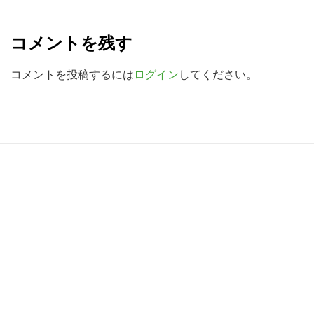
R
を
検
e
コメントを残す
索
a
す
d
コメントを投稿するには
ログイン
してください。
る
e
r
I
R
n
e
t
a
e
d
r
e
a
r
c
I