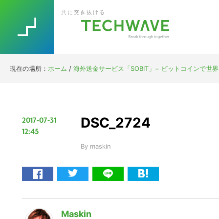
Skip
Skip
Skip
Skip
共に突き抜ける
to
to
to
to
primary
main
primary
footer
navigation
content
sidebar
現在の場所：
ホーム
/
海外送金サービス「SOBIT」− ビットコインで世
DSC_2724
2017-07-31
12:45
By
maskin
Maskin