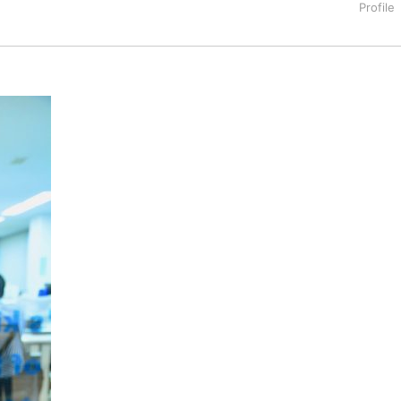
タートアップ業界のハードウェアからソフトウェアの事業創出に関わ
。日本ではネットエイジ等に所属、大手企業の新規事業創出に協
でを最前線で見てきた生き字引として注目される。通信キャリアのニ
T系メディア（スペイン）の元日本編集長、World Innovati
援側の取り組みに注力中。