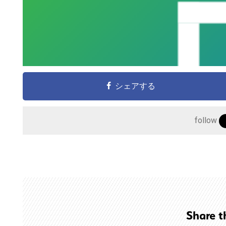
こ
の
サ
イ
シェアする
ト
を
follow
検
索
す
る
Share t