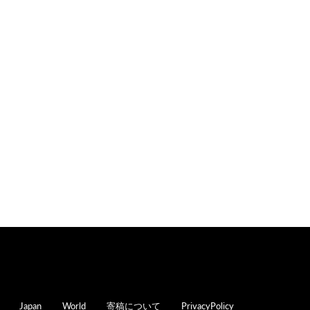
oter
Japan
World
寄稿について
PrivacyPolicy