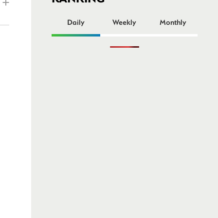
ー
Daily
Weekly
Monthly