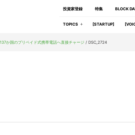
投資家登録
特集
BLOCK D
TOPICS
[STARTUP]
[VOI
界137か国のプリペイド式携帯電話へ直接チャージ
/
DSC_2724