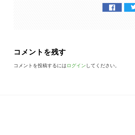
R
e
コメントを残す
a
d
コメントを投稿するには
ログイン
してください。
e
r
R
I
e
n
a
t
d
e