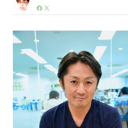
1990年代初頭から記者としてまた起業家としてITス
る。シリコンバレーやEU等でのスタートアップを経験
力。ブログやSNS、LINEなどの誕生から普及成長ま
ュースポータルの創業デスクとして数億PV事業に。世界最大I
on Lab(WiL)などを経て、現在、スタートアップ支