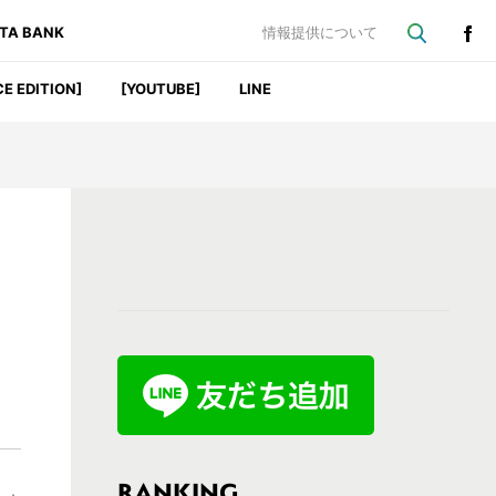
ATA BANK
情報提供について
CE EDITION]
[YOUTUBE]
LINE
最
初
の
サ
イ
ド
バ
RANKING