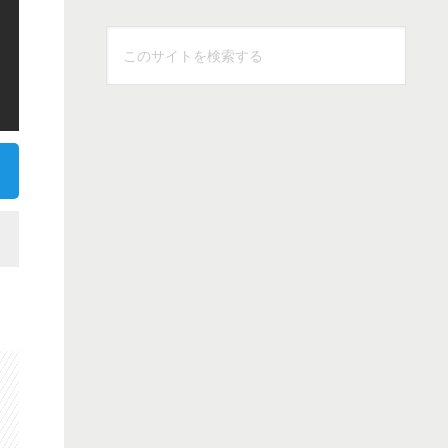
こ
の
サ
イ
ト
を
検
索
す
る