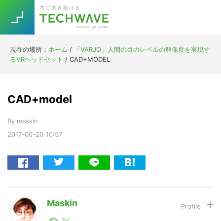
Skip
Skip
Skip
Skip
共に突き抜ける
to
to
to
to
primary
main
primary
footer
navigation
content
sidebar
現在の場所：
ホーム
/
「VARJO」人間の目のレベルの解像度を実現す
Trend
るVRヘッドセット
/
CAD+MODEL
今話題の注目キーワード
Keywords
CAD+model
5G
Asana
テレワーク
TOPICS
By
maskin
ニューノーマル
2017-06-20
10:57
[Startup]
RE:LIFE
[Voice Edition]
Re:Work
Daily
Weekly
Monthly
Maskin
1990年代初頭から記者としてまた起業家としてITスタ
[YouTube]
AI