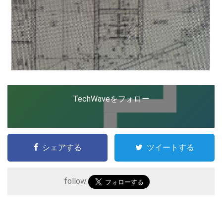
TechWaveをフォロー
シェアする
ツイートする
follow
こ
の