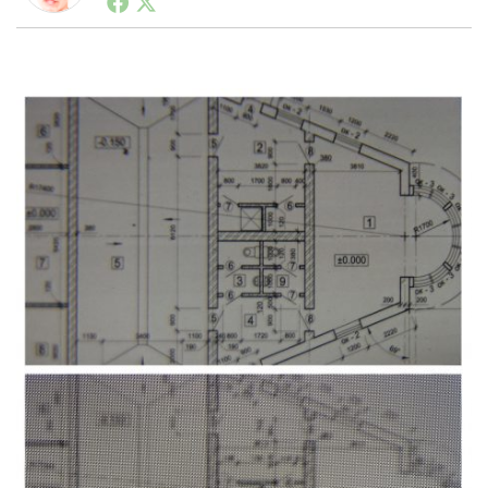
ートアップ業界のハードウェアからソフトウェアの事業
創出に関わる。シリコンバレーやEU等でのスタートア
ップを経験。日本ではネットエイジ等に所属、大手企業
LINE
暗号資産
の新規事業創出に協力。ブログやSNS、LINEなどの誕
生から普及成長までを最前線で見てきた生き字引として
注目される。通信キャリアのニュースポータルの創業デ
スクとして数億PV事業に。世界最大IT系メディア（ス
投資家登録
Drone
ペイン）の元日本編集長、World Innovation Lab(WiL)
などを経て、現在、スタートアップ支援側の取り組みに
注力中。
特集
VR/AR
Block Data Bank