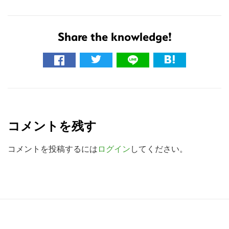
サ
イ
Share the knowledge!
ト
を
検
索
す
R
る
e
コメントを残す
a
d
コメントを投稿するには
ログイン
してください。
e
r
I
R
n
e