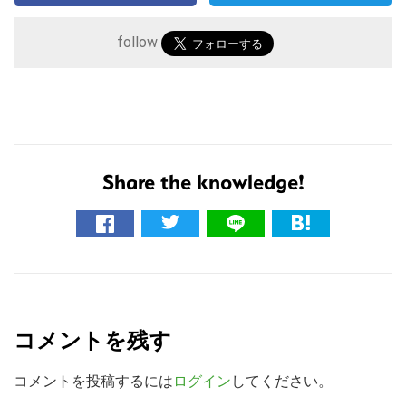
follow
Share the knowledge!
こ
の
サ
R
イ
e
ト
コメントを残す
a
を
検
d
コメントを投稿するには
ログイン
してください。
索