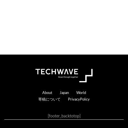
s
a
c
t
i
o
n
s
Footer
About
Japan
World
寄稿について
PrivacyPolicy
[footer_backtotop]