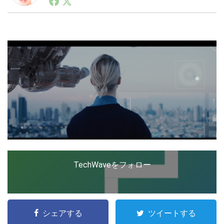
ートアップ業界のハードウェアからソフトウェアの事業
創出に関わる。シリコンバレーやEU等でのスタートア
ップを経験。日本ではネットエイジ等に所属、大手企業
LINE
暗号資産
の新規事業創出に協力。ブログやSNS、LINEなどの誕
生から普及成長までを最前線で見てきた生き字引として
注目される。通信キャリアのニュースポータルの創業デ
スクとして数億PV事業に。世界最大IT系メディア（ス
投資家登録
Drone
ペイン）の元日本編集長、World Innovation Lab(WiL)
などを経て、現在、スタートアップ支援側の取り組みに
注力中。
特集
VR/AR
Block Data Bank
TechWaveをフォロー
シェアする
ツイートする