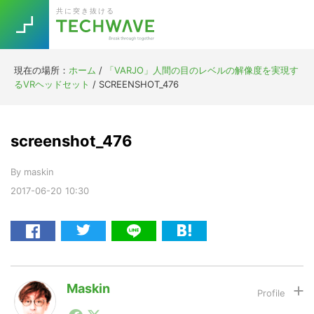
Skip
Skip
Skip
Skip
共に突き抜ける
to
to
to
to
primary
main
primary
footer
navigation
content
sidebar
現在の場所：
ホーム
/
「VARJO」人間の目のレベルの解像度を実現す
Trend
るVRヘッドセット
/
SCREENSHOT_476
今話題の注目キーワード
Keywords
screenshot_476
5G
Asana
テレワーク
TOPICS
By
maskin
ニューノーマル
2017-06-20
10:30
[Startup]
RE:LIFE
[Voice Edition]
Re:Work
Daily
Weekly
Monthly
Maskin
1990年代初頭から記者としてまた起業家としてITスタ
[YouTube]
AI